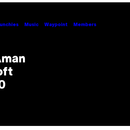
unchies
Music
Waypoint
Members
 Aman
oft
0