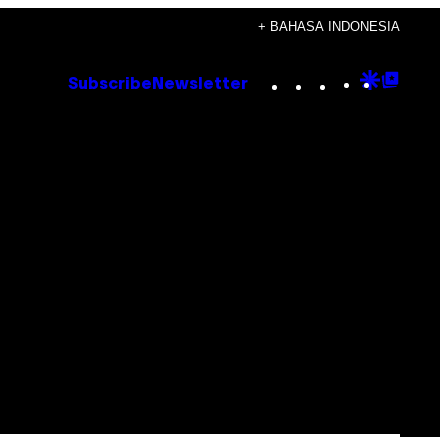
+ BAHASA INDONESIA
Instagram
TikTok
YouTube
Google
Goog
Subscribe
Newsletter
Discove
Top
Posts