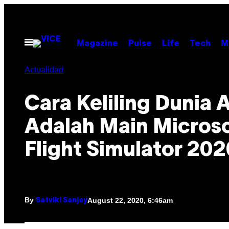
Skip
to
content
Open
Magazine
Pulse
Life
Tech
M
Menu
Actualidad
Cara Keliling Dunia
Adalah Main Micros
Flight Simulator 202
By
August 22, 2020, 6:46am
Satviki Sanjay