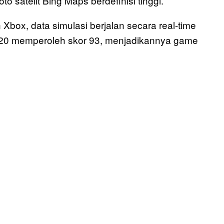
o satelit Bing Maps berdefinisi tinggi.
box, data simulasi berjalan secara real-time
 2020 memperoleh skor 93, menjadikannya game