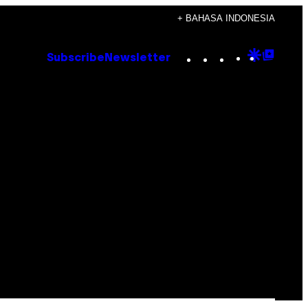
+ BAHASA INDONESIA
Instagram
TikTok
YouTube
Google
Goog
Subscribe
Newsletter
Discove
Top
Posts