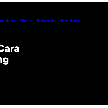
unchies
Music
Waypoint
Members
Cara
ng