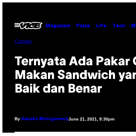
Skip
to
content
Open
Magazine
Pulse
Life
Tech
M
Menu
Comida
Ternyata Ada Pakar 
Makan Sandwich ya
Baik dan Benar
By
June 21, 2021, 9:30pm
Hanako Montgomery