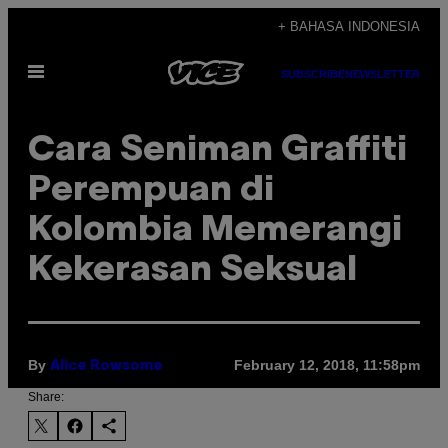
Skip
+ BAHASA INDONESIA
to
Open
content
SUBSCRIBE
NEWSLETTER
Menu
Cara Seniman Graffiti
Perempuan di
Kolombia Memerangi
Kekerasan Seksual
By
February 12, 2018, 11:58pm
Alice Rowsome
Share: