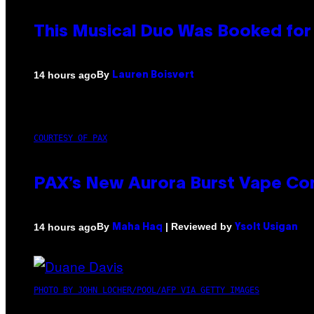
This Musical Duo Was Booked for a
By
14 hours ago
Lauren Boisvert
COURTESY OF PAX
PAX’s New Aurora Burst Vape Co
By
| Reviewed by
14 hours ago
Maha Haq
Ysolt Usigan
PHOTO BY JOHN LOCHER/POOL/AFP VIA GETTY IMAGES