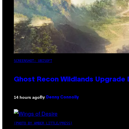
SCREENSHOT: UBISOFT
Ghost Recon Wildlands Upgrade 
By
14 hours ago
Denny Connolly
(PHOTO BY AMBER LITTLE/PRESS)