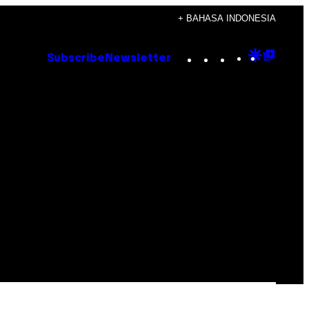
+ BAHASA INDONESIA
Instagram
TikTok
YouTube
Google
Goog
Subscribe
Newsletter
Discove
Top
Posts