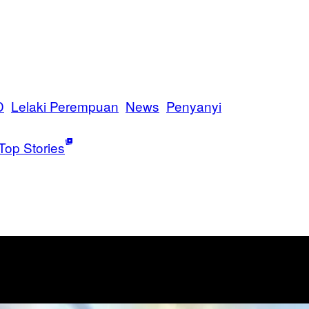
D
Lelaki Perempuan
News
Penyanyi
Top Stories