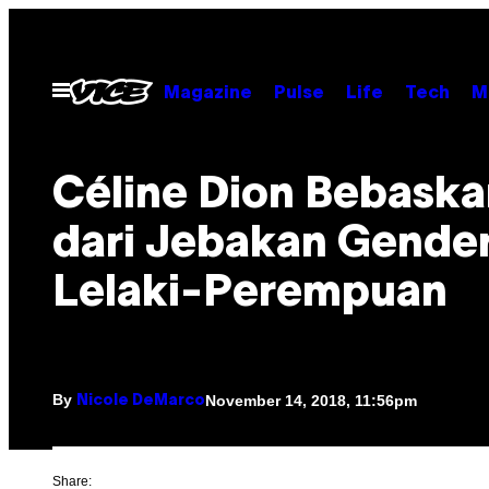
Skip
to
content
Open
Magazine
Pulse
Life
Tech
M
Menu
Céline Dion Bebaska
dari Jebakan Gende
Lelaki-Perempuan
By
November 14, 2018, 11:56pm
Nicole DeMarco
Share: