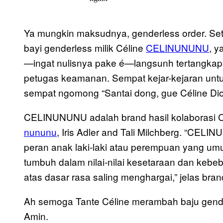
Ya mungkin maksudnya, genderless order. Se
bayi genderless milik Céline
CELINUNUNU
, y
—ingat nulisnya pake é—langsunh tertangkap
petugas keamanan. Sempat kejar-kejaran untu
sempat ngomong “Santai dong, gue Céline Dio
CELINUNUNU adalah brand hasil kolaborasi Cé
nununu
, Iris Adler and Tali Milchberg. “CE
peran anak laki-laki atau perempuan yang u
tumbuh dalam nilai-nilai kesetaraan dan kebe
atas dasar rasa saling menghargai,” jelas bra
Ah semoga Tante Céline merambah baju gende
Amin.