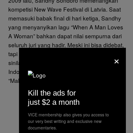
2009 lalu, Sandhy Sondoro memenangkan
kompetisi New Wave Festival di Latvia. Saat
memasuki babak final di hari ketiga, Sandhy
yang menyanyikan lagu “When A Man Loves
A Woman” bahkan dapat nilai sempurna dari
seluruh juri yang hadir. Meski ini bisa didebat,
tapi kayaknya sah aja kalau saya bilang dari
×
sinilah kemudian karier bermusik Sandhy di
Indonesia terbangun indah lewat
single
“Malam Biru” yang rilis 2010.
Kill the ads for
just $2 a month
VICE membership also gives you access to
our very best writing and exclusive new
documentaries.