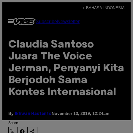
Skip
+ BAHASA INDONESIA
to
Open
Subscribe
Newsletter
content
Menu
Claudia Santoso
Juara The Voice
Jerman, Penyanyi Kita
Berjodoh Sama
Kontes Internasional
By
November 13, 2019, 12:24am
Ikhwan Hastanto
Share: