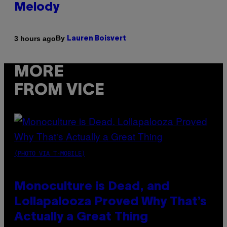
Melody
By
3 hours ago
Lauren Boisvert
MORE
FROM VICE
(PHOTO VIA T-MOBILE)
Monoculture is Dead, and
Lollapalooza Proved Why That’s
Actually a Great Thing