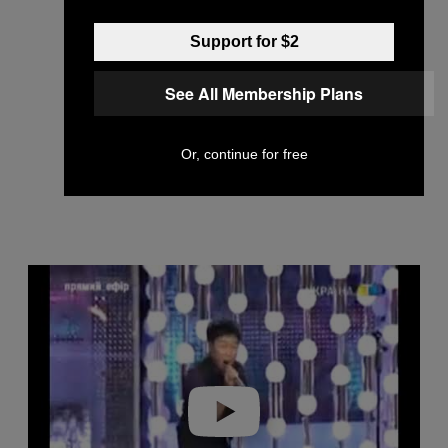
Support for $2
See All Membership Plans
Or, continue for free
P
l
a
y
v
i
d
e
o