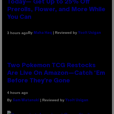
Today— Get Up to 25% Off
Prerolls, Flower, and More While
You Can
By
| Reviewed by
3 hours ago
Maha Haq
Ysolt Usigan
Two Pokemon TCG Restocks
Are Live On Amazon—Catch ‘Em
Before They’re Gone
4 hours ago
By
| Reviewed by
Sam Watanuki
Ysolt Usigan