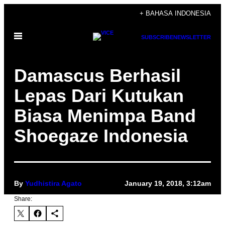
Skip
+ BAHASA INDONESIA
to
Open
content
SUBSCRIBE
NEWSLETTER
Menu
Damascus Berhasil
Lepas Dari Kutukan
Biasa Menimpa Band
Shoegaze Indonesia
By
Yudhistira Agato
January 19, 2018, 3:12am
Share: