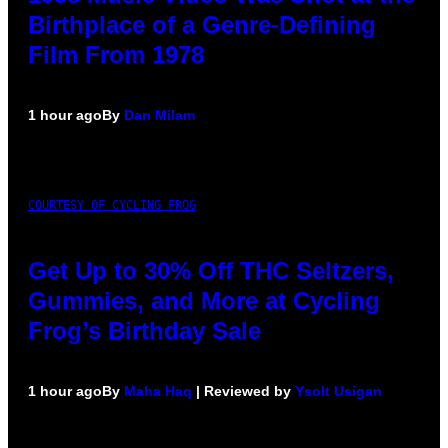
Birthplace of a Genre-Defining
Film From 1978
1 hour ago
By
Dan Milam
COURTESY OF CYCLING FROG
Get Up to 30% Off THC Seltzers,
Gummies, and More at Cycling
Frog’s Birthday Sale
1 hour ago
By
Maha Haq
| Reviewed by
Ysolt Usigan