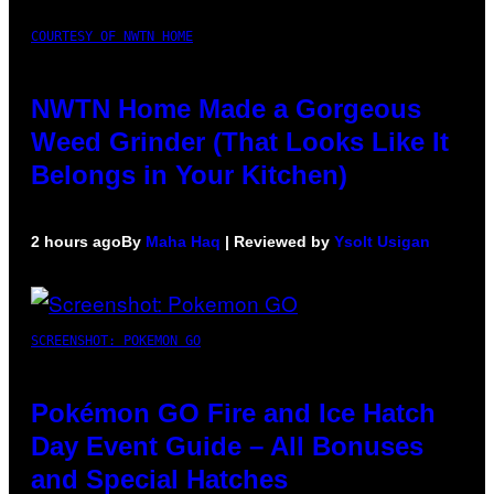
COURTESY OF NWTN HOME
NWTN Home Made a Gorgeous
Weed Grinder (That Looks Like It
Belongs in Your Kitchen)
2 hours ago
By
Maha Haq
| Reviewed by
Ysolt Usigan
SCREENSHOT: POKEMON GO
Pokémon GO Fire and Ice Hatch
Day Event Guide – All Bonuses
and Special Hatches