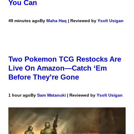
You Can
49 minutes ago
By
Maha Haq
| Reviewed by
Ysolt Usigan
Two Pokemon TCG Restocks Are
Live On Amazon—Catch ‘Em
Before They’re Gone
1 hour ago
By
Sam Watanuki
| Reviewed by
Ysolt Usigan