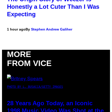
Honestly a Lot Cuter Than I Was
Expecting
1 hour ago
By
Stephen Andrew Galiher
MORE
FROM VICE
PHOTO BY L. BUSACCA/GETTY IMAGES
28 Years Ago Today, an Iconic
1998 Music Video Was Shot at the