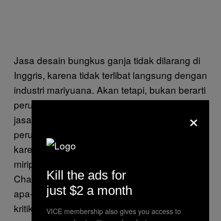
Jasa desain bungkus ganja tidak dilarang di
Inggris, karena tidak terlibat langsung dengan
industri mariyuana. Akan tetapi, bukan berarti
perusahaan-perusahan yang menawarkan
×
jasa ini terbebas dari kritik. Pada 2021,
perusahaan Chapman
dikecam media
karena menciptakan bungkus kemasan yang
mirip merek sereal favorit anak-anak.
Kill the ads for
Chapman tidak mau memberi tanggapan
just $2 a month
apa-apa saat itu, tapi sekarang ia menyadari
kritikannya masuk akal.
VICE membership also gives you access to