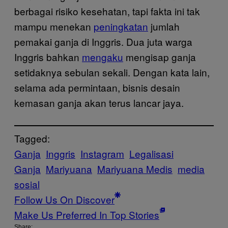
berbagai risiko kesehatan, tapi fakta ini tak
mampu menekan
peningkatan
jumlah
pemakai ganja di Inggris. Dua juta warga
Inggris bahkan
mengaku
mengisap ganja
setidaknya sebulan sekali. Dengan kata lain,
selama ada permintaan, bisnis desain
kemasan ganja akan terus lancar jaya.
Tagged:
Ganja
Inggris
Instagram
Legalisasi
Ganja
Mariyuana
Mariyuana Medis
media
sosial
Follow Us On Discover
Make Us Preferred In Top Stories
Share: