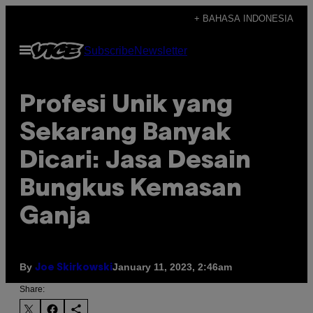
Skip
+ BAHASA INDONESIA
to
Open
Subscribe
Newsletter
content
Menu
Profesi Unik yang
Sekarang Banyak
Dicari: Jasa Desain
Bungkus Kemasan
Ganja
By
January 11, 2023, 2:46am
Joe Skirkowski
Share: