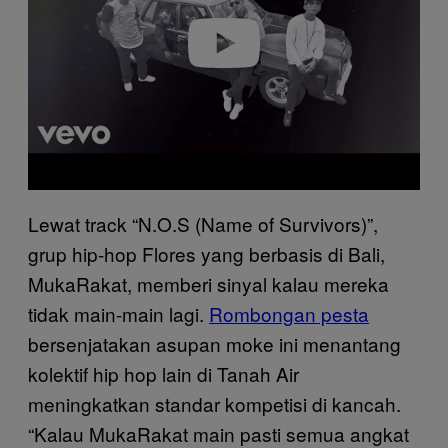
e
o
Lewat track “N.O.S (Name of Survivors)”,
grup hip-hop Flores yang berbasis di Bali,
MukaRakat, memberi sinyal kalau mereka
tidak main-main lagi.
Rombongan pesta
bersenjatakan asupan moke ini menantang
kolektif hip hop lain di Tanah Air
meningkatkan standar kompetisi di kancah.
“Kalau MukaRakat main pasti semua angkat