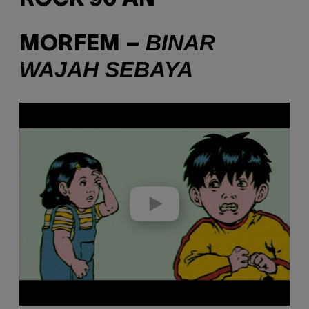
BINAR
MORFEM –
WAJAH SEBAYA
P
l
a
y
v
i
d
e
o