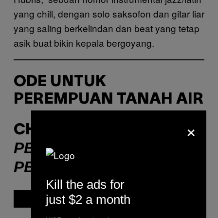
yang chill, dengan solo saksofon dan gitar liar
yang saling berkelindan dan beat yang tetap
asik buat bikin kepala bergoyang.
ODE UNTUK
PEREMPUAN TANAH AIR
×
CHRISTABEL ANNORA –
PEREMPUAN-
PEREMPUAN
Kill the ads for
P
just $2 a month
l
a
y