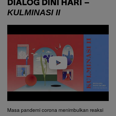
DIALOG DINI HARI –
KULMINASI II
P
l
a
y
v
i
d
e
o
Masa pandemi corona menimbulkan reaksi