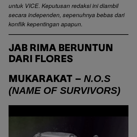
untuk VICE. Keputusan redaksi ini diambil
secara independen, sepenuhnya bebas dari
konflik kepentingan apapun.
JAB RIMA BERUNTUN
DARI FLORES
N.O.S
MUKARAKAT –
(NAME OF SURVIVORS)
P
l
a
y
v
i
d