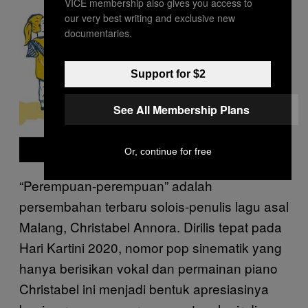
VICE membership also gives you access to
v
our very best writing and exclusive new
i
d
documentaries.
e
o
Support for $2
See All Membership Plans
Or, continue for free
“Perempuan-perempuan” adalah
persembahan terbaru solois-penulis lagu asal
Malang, Christabel Annora. Dirilis tepat pada
Hari Kartini 2020, nomor pop sinematik yang
hanya berisikan vokal dan permainan piano
Christabel ini menjadi bentuk apresiasinya