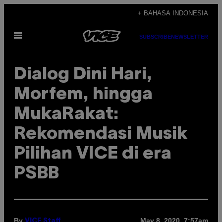
Skip
+ BAHASA INDONESIA
to
Open
content
SUBSCRIBE
NEWSLETTER
Menu
Dialog Dini Hari,
Morfem, hingga
MukaRakat:
Rekomendasi Musik
Pilihan VICE di era
PSBB
By
May 8, 2020, 7:57am
VICE Staff