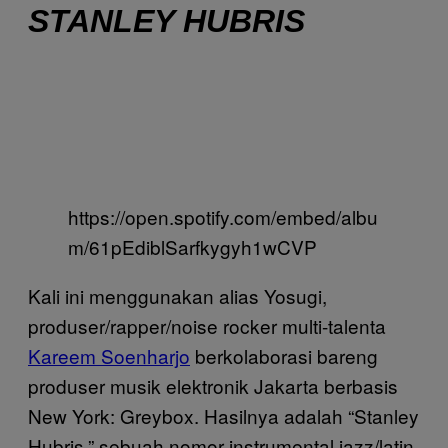
STANLEY HUBRIS
https://open.spotify.com/embed/albu
m/61pEdiblSarfkygyh1wCVP
Kali ini menggunakan alias Yosugi,
produser/rapper/noise rocker multi-talenta
Kareem Soenharjo
berkolaborasi bareng
produser musik elektronik Jakarta berbasis
New York: Greybox. Hasilnya adalah “Stanley
Hubris,” sebuah nomor instrumental jazz/latin