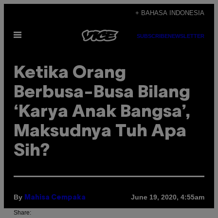
Skip
+ BAHASA INDONESIA
to
Open
content
SUBSCRIBE
NEWSLETTER
Menu
Ketika Orang
Berbusa-Busa Bilang
‘Karya Anak Bangsa’,
Maksudnya Tuh Apa
Sih?
By
June 19, 2020, 4:55am
Mahisa Cempaka
Share: