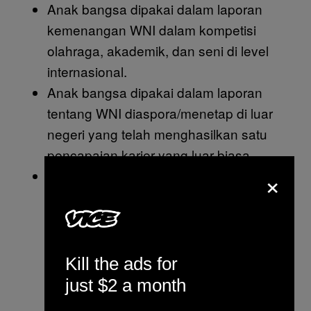
Anak bangsa dipakai dalam laporan
kemenangan WNI dalam kompetisi
olahraga, akademik, dan seni di level
internasional.
Anak bangsa dipakai dalam laporan
tentang WNI diaspora/menetap di luar
negeri yang telah menghasilkan satu
pencapaian karier yang luar biasa.
×
Anak bangsa dipakai untuk berita
teknologi dan sains untuk menyebut
capaian WNI yang tinggal di dalam
maupun luar negeri, yang baru saja
membuat terobosan. Enggak semua
Kill the ads for
terobosan baru sih, kadang biasa aja,
just $2 a month
tapi jadi wah karena kayaknya selama