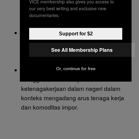
VICE membership also gives you access to
ini orang Indonesia enggak pede bisa
our very best writing and exclusive new
melakukannya sendiri. Misalnya: bikin
documentaries.
mobil.
Anak bangsa dipakai untuk ngomongin
Support for $2
kewajiban orang Indonesia untuk
See All Membership Plans
negaranya, terutama berkaitan dengan
tugas orang yang masih muda.
(Karya) anak bangsa dipakai untuk
Or, continue for free
menggantikan istilah produksi atau
ketenagakerjaan dalam negeri dalam
konteks mengadang arus tenaga kerja
dan komoditas impor.