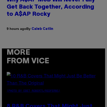
Get Back Together, According
to A$AP Rocky
By
9 hours ago
Caleb Catlin
MORE
FROM VICE
(PHOTO BY EBET ROBERTS/REDFERNS)
8 R&B Covers That Might Just