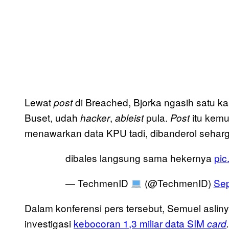
Lewat
di Breached, Bjorka ngasih satu ka
post
Buset, udah
,
pula.
itu kem
hacker
ableist
Post
menawarkan data KPU tadi, dibanderol seharga
dibales langsung sama hekernya
pic
— TechmenID
(@TechmenID)
Sep
Dalam konferensi pers tersebut, Semuel asli
investigasi
kebocoran 1,3 miliar data SIM
card
.