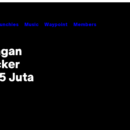
unchies
Music
Waypoint
Members
ngan
cker
5 Juta