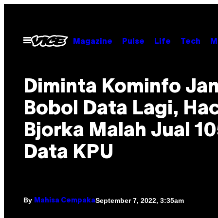
Skip
to
content
Open
Magazine
Pulse
Life
Tech
M
Menu
Diminta Kominfo Ja
Bobol Data Lagi, Ha
Bjorka Malah Jual 10
Data KPU
By
September 7, 2022, 3:35am
Mahisa Cempaka