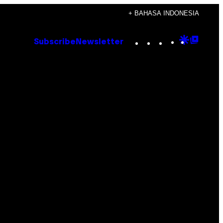
+ BAHASA INDONESIA
Instagram
TikTok
YouTube
Google
Goog
Subscribe
Newsletter
Discove
Top
Posts