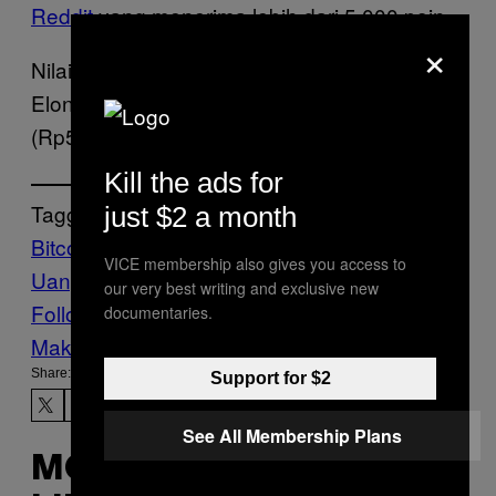
Reddit
yang menerima lebih dari 5.000 poin.
×
Nilai jual Bitcoin jatuh menyusul pernyataan
Elon, meski tetap berada di kisaran $40.000
(Rp572 juta) saat ini.
Kill the ads for
Tagged:
just $2 a month
Bitcoin
Dogecoin
elon musk
Investasi
Mata
VICE membership also gives you access to
Uang Kripto
Musk
teknologi
Tesla
our very best writing and exclusive new
Follow Us On Discover
documentaries.
Make Us Preferred In Top Stories
Share:
Support for $2
See All Membership Plans
MORE