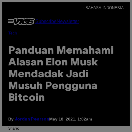
Skip
+ BAHASA INDONESIA
to
Open
Subscribe
Newsletter
content
Menu
Tech
Panduan Memahami
Alasan Elon Musk
Mendadak Jadi
Musuh Pengguna
Bitcoin
By
May 18, 2021, 1:02am
Jordan Pearson
Share: