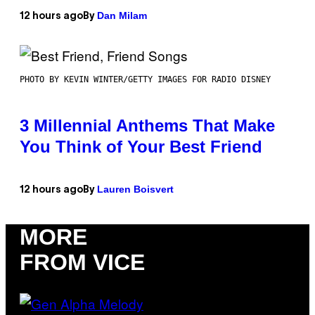
Dan Milam
12 hours ago
By
PHOTO BY KEVIN WINTER/GETTY IMAGES FOR RADIO DISNEY
3 Millennial Anthems That Make
You Think of Your Best Friend
Lauren Boisvert
12 hours ago
By
MORE
FROM VICE