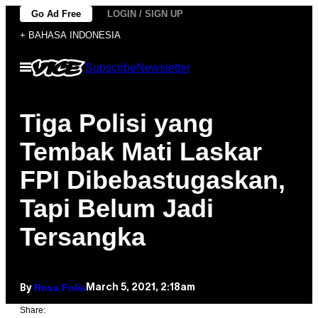
Skip
Go Ad Free
LOGIN / SIGN UP
to
+ BAHASA INDONESIA
content
Open
Subscribe
Newsletter
Menu
Tiga Polisi yang
Tembak Mati Laskar
FPI Dibebastugaskan,
Tapi Belum Jadi
Tersangka
Rosa Folia
March 5, 2021, 2:18am
By
Share: