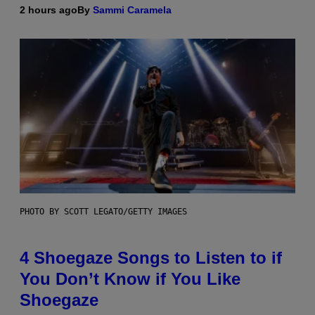
2 hours ago
By
Sammi Caramela
PHOTO BY SCOTT LEGATO/GETTY IMAGES
4 Shoegaze Songs to Listen to if
You Don’t Know if You Like
Shoegaze