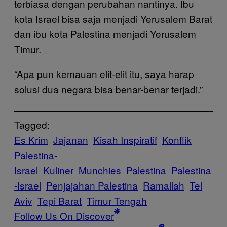
terbiasa dengan perubahan nantinya. Ibu
kota Israel bisa saja menjadi Yerusalem Barat
dan ibu kota Palestina menjadi Yerusalem
Timur.
“Apa pun kemauan elit-elit itu, saya harap
solusi dua negara bisa benar-benar terjadi.”
Tagged:
Es Krim
Jajanan
Kisah Inspiratif
Konflik
Palestina-
Israel
Kuliner
Munchies
Palestina
Palestina
-Israel
Penjajahan Palestina
Ramallah
Tel
Aviv
Tepi Barat
Timur Tengah
Follow Us On Discover