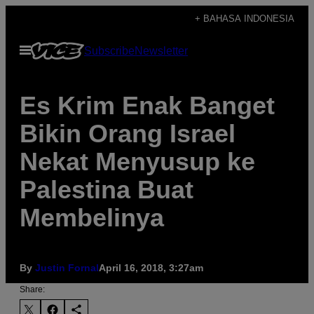
Skip
+ BAHASA INDONESIA
to
Open
Subscribe
Newsletter
content
Menu
Es Krim Enak Banget
Bikin Orang Israel
Nekat Menyusup ke
Palestina Buat
Membelinya
By
Justin Fornal
April 16, 2018, 3:27am
Share: