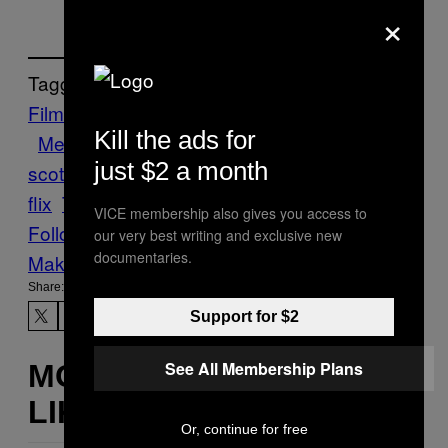
×
Tagged:
Film
Hollywood
Kecelakaan
kesebelasan
Kill the ads for
Meditasi
michael
just $2 a month
scott
musibah
penyelamatan
pure
flix
Thailand
wild boar
VICE membership also gives you access to
Follow Us On Discover
our very best writing and exclusive new
documentaries.
Make Us Preferred In Top Stories
Share:
Support for $2
See All Membership Plans
MORE
LIKE THIS
Or, continue for free