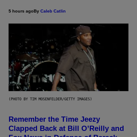
5 hours ago
By
Caleb Catlin
(PHOTO BY TIM MOSENFELDER/GETTY IMAGES)
Remember the Time Jeezy
Clapped Back at Bill O’Reilly and