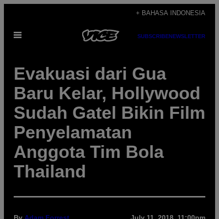
Skip
+ BAHASA INDONESIA
to
Open
content
SUBSCRIBE
NEWSLETTER
Menu
Evakuasi dari Gua
Baru Kelar, Hollywood
Sudah Gatel Bikin Film
Penyelamatan
Anggota Tim Bola
Thailand
By
Adam Forrest
July 11, 2018, 11:00pm