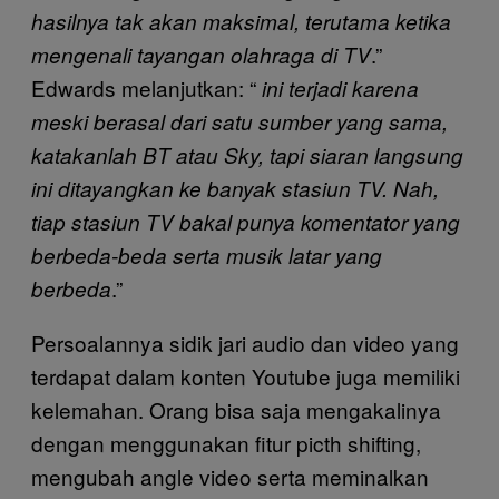
hasilnya tak akan maksimal, terutama ketika
.”
mengenali tayangan olahraga di TV
Edwards melanjutkan: “
ini terjadi karena
meski berasal dari satu sumber yang sama,
katakanlah BT atau Sky, tapi siaran langsung
ini ditayangkan ke banyak stasiun TV. Nah,
tiap stasiun TV bakal punya komentator yang
berbeda-beda serta musik latar yang
.”
berbeda
Persoalannya sidik jari audio dan video yang
terdapat dalam konten Youtube juga memiliki
kelemahan. Orang bisa saja mengakalinya
dengan menggunakan fitur picth shifting,
mengubah angle video serta meminalkan