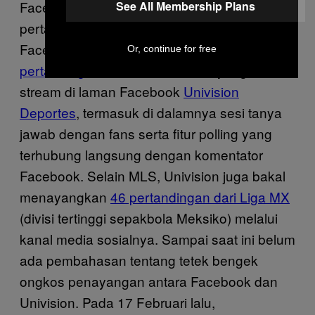
Facebook anti dengan livestream
See All Membership Plans
pertandingan sepakbola. Baru-baru ini,
Facebook mengumumkan bahwa
22
Or, continue for free
pertandingan dari MLS
akan ditayangkan via
stream di laman Facebook
Univision
Deportes
, termasuk di dalamnya sesi tanya
jawab dengan fans serta fitur polling yang
terhubung langsung dengan komentator
Facebook. Selain MLS, Univision juga bakal
menayangkan
46 pertandingan dari Liga MX
(divisi tertinggi sepakbola Meksiko) melalui
kanal media sosialnya. Sampai saat ini belum
ada pembahasan tentang tetek bengek
ongkos penayangan antara Facebook dan
Univision. Pada 17 Februari lalu,