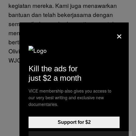
kegiatan mereka. Kami juga menawarkan
bantuan dan telah bekerjasama dengan
semua pihak yang berkepentingan untuk
×
menekan pemerintah Vitenam agar segara
bertindak. Sayang, hasilnya masih nihil,” ujar
Olivia Swaak-Goldman,Direktur Eksekutif
WJC, melalui
pernyataan tertulis
.
Kill the ads for
just $2 a month
VICE membership also gives you access to
our very best writing and exclusive new
documentaries.
Support for $2