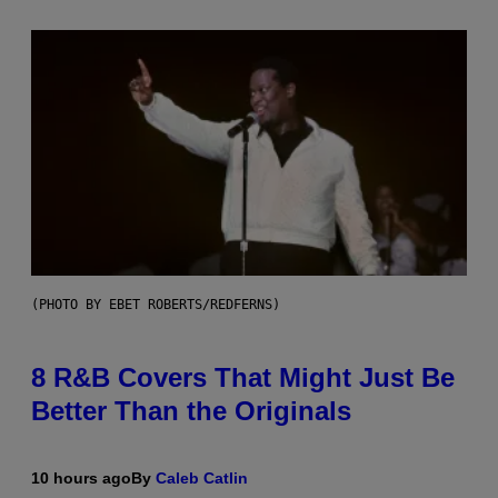
(PHOTO BY EBET ROBERTS/REDFERNS)
8 R&B Covers That Might Just Be
Better Than the Originals
10 hours ago
By
Caleb Catlin