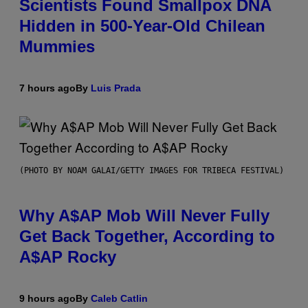
Scientists Found Smallpox DNA
Hidden in 500-Year-Old Chilean
Mummies
7 hours ago
By
Luis Prada
(PHOTO BY NOAM GALAI/GETTY IMAGES FOR TRIBECA FESTIVAL)
Why A$AP Mob Will Never Fully
Get Back Together, According to
A$AP Rocky
9 hours ago
By
Caleb Catlin