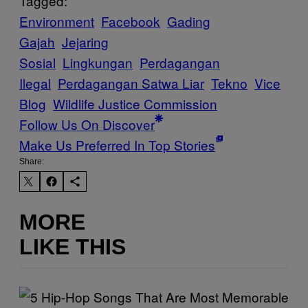
Tagged:
Environment
Facebook
Gading
Gajah
Jejaring
Sosial
Lingkungan
Perdagangan
Ilegal
Perdagangan Satwa Liar
Tekno
Vice
Blog
Wildlife Justice Commission
Follow Us On Discover
Make Us Preferred In Top Stories
Share:
MORE
LIKE THIS