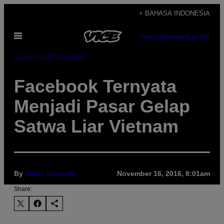
Skip
+ BAHASA INDONESIA
to
Open
content
SUBSCRIBE
NEWSLETTER
Menu
Covering Climate Now
Facebook Ternyata
Menjadi Pasar Gelap
Satwa Liar Vietnam
By
Sarah Emerson
November 16, 2016, 8:01am
Share: