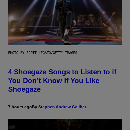
PHOTO BY SCOTT LEGATO/GETTY IMAGES
4 Shoegaze Songs to Listen to if
You Don’t Know if You Like
Shoegaze
7 hours ago
By
Stephen Andrew Galiher