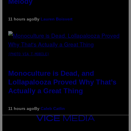
Melody
11 hours ago
By
Lauren Boisvert
(PHOTO VIA T-MOBILE)
Monoculture is Dead, and
Lollapalooza Proved Why That’s
Actually a Great Thing
11 hours ago
By
Caleb Catlin
VICE
MEDIA
INSTAGRAM
TIKTOK
YOUTUBE