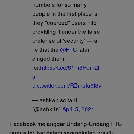
numbers for so many
people in the first place is
they *coerced* users into
providing it under the false
pretense of ‘security’ — a
lie that the
@FTC
later
dinged them
for.
https://t.co/81m8Pqm2I
s
pic.twitter.com/RZmsIu6f8v
— ashkan soltani
(@ashk4n)
April 5, 2021
“Facebook melanggar Undang-Undang FTC
karena terlibat dalam serangkaian praktik