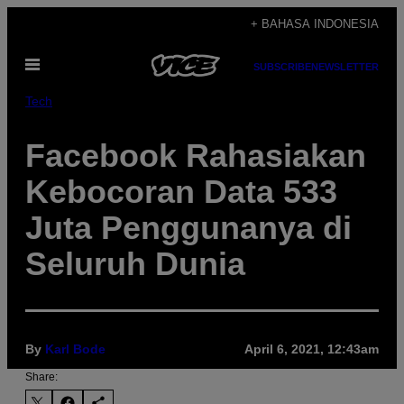
Skip
+ BAHASA INDONESIA
to
Open
content
SUBSCRIBE
NEWSLETTER
Menu
Tech
Facebook Rahasiakan
Kebocoran Data 533
Juta Penggunanya di
Seluruh Dunia
By
Karl Bode
April 6, 2021, 12:43am
Share: