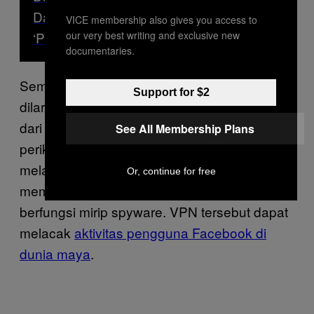
Darknet, Saatnya Ganti Password jadi
VICE membership also gives you access to
our very best writing and exclusive new
‘Passphrase’
documentaries.
Sementara Facebook secara permanen
Support for $2
dilarang menggunakan nomor yang didapat
dari otentikasi dua faktor untuk tujuan
See All Membership Plans
periklanan, perusahaan tertangkap basah
melakukan hal serupa. Facebook
Or, continue for free
mempromosikan VPN “aman” yang ternyata
berfungsi mirip spyware. VPN tersebut dapat
melacak
aktivitas pengguna Facebook di
dunia maya
.