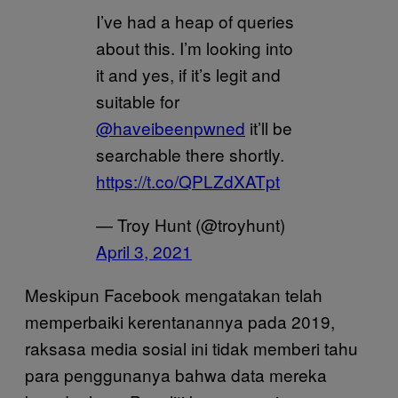
I’ve had a heap of queries
about this. I’m looking into
it and yes, if it’s legit and
suitable for
@haveibeenpwned
it’ll be
searchable there shortly.
https://t.co/QPLZdXATpt
— Troy Hunt (@troyhunt)
April 3, 2021
Meskipun Facebook mengatakan telah
memperbaiki kerentanannya pada 2019,
raksasa media sosial ini tidak memberi tahu
para penggunanya bahwa data mereka