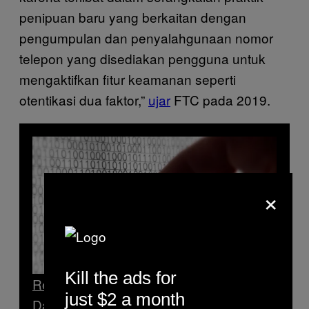
penipuan baru yang berkaitan dengan
pengumpulan dan penyalahgunaan nomor
telepon yang disediakan pengguna untuk
mengaktifkan fitur keamanan seperti
otentikasi dua faktor,”
ujar
FTC pada 2019.
×
Kill the ads for
Read Next
just $2 a month
Data Pengguna Tokopedia Bocor di