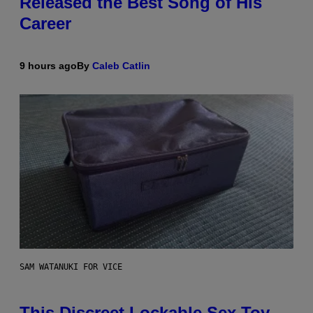
Released the Best Song of His
Career
9 hours ago
By
Caleb Catlin
SAM WATANUKI FOR VICE
This Discreet Lockable Sex Toy