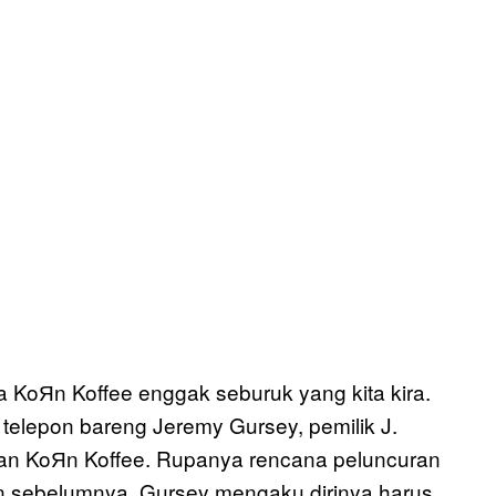
a KoЯn Koffee enggak seburuk yang kita kira.
t telepon bareng Jeremy Gursey, pemilik J.
an KoЯn Koffee. Rupanya rencana peluncuran
n sebelumnya. Gursey mengaku dirinya harus