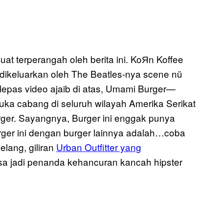
at terperangah oleh berita ini. KoЯn Koffee
 dikeluarkan oleh The Beatles-nya scene nü
epas video ajaib di atas, Umami Burger—
uka cabang di seluruh wilayah Amerika Serikat
rger. Sayangnya, Burger ini enggak punya
rger ini dengan burger lainnya adalah…coba
selang, giliran
Urban Outfitter yang
isa jadi penanda kehancuran kancah hipster