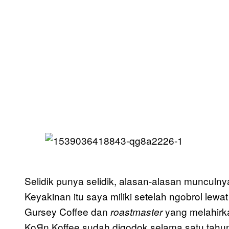
Selidik punya selidik, alasan-alasan munculny
Keyakinan itu saya miliki setelah ngobrol lewa
Gursey Coffee dan
yang melahirk
roastmaster
KoЯn Koffee sudah digodok selama satu tahu