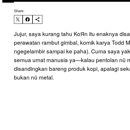
Share:
Jujur, saya kurang tahu KoЯn itu enaknya di
perawatan rambut gimbal, komik karya Todd Mc
ngegelambir sampai ke paha). Cuma saya yak
semua umat manusia ya—kalau pentolan nü met
disandingkan bareng produk kopi, apalagi se
bukan nü metal.