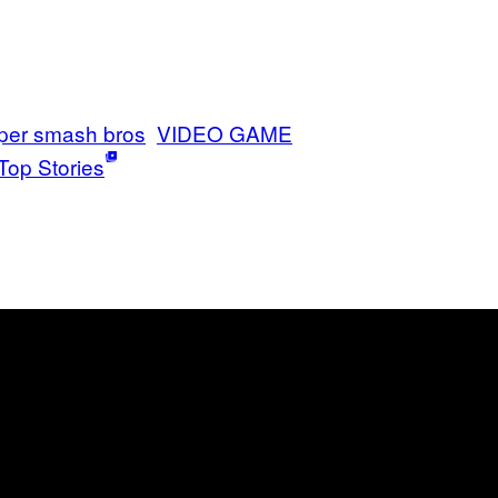
per smash bros
VIDEO GAME
Top Stories