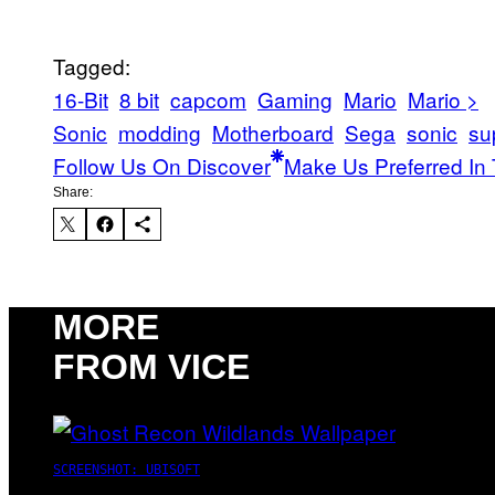
Tagged:
16-Bit
8 bit
capcom
Gaming
Mario
Mario >
Sonic
modding
Motherboard
Sega
sonic
su
Follow Us On Discover
Make Us Preferred In 
Share:
MORE
FROM VICE
SCREENSHOT: UBISOFT