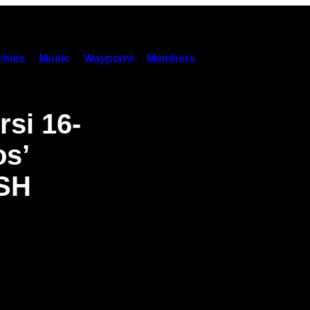
hies
Music
Waypoint
Members
si 16-
os’
ASH