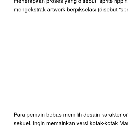
menerapkan proses yang disebut “sprite ripp
mengekstrak artwork berpikselasi (disebut “sprite
Para pemain bebas memilih desain karakter orisi
sekuel. Ingin memainkan versi kotak-kotak Mar