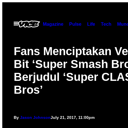
Skip
to
content
Open
Magazine
Pulse
Life
Tech
Munc
Menu
Fans Menciptakan Ver
Bit ‘Super Smash Br
Berjudul ‘Super CL
Bros’
By
Jason Johnson
July 21, 2017, 11:00pm