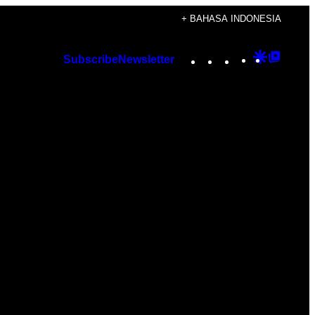
+ BAHASA INDONESIA
Instagram
TikTok
YouTube
Google
Googl
Subscribe
Newsletter
Discover
Top
Posts