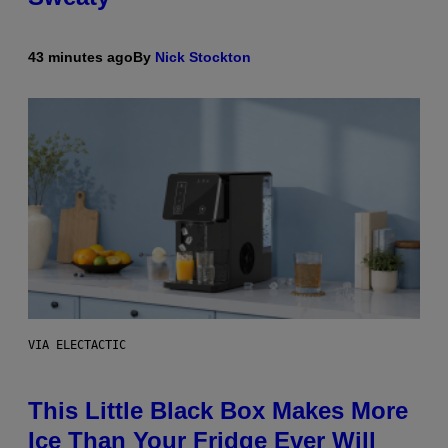
43 minutes ago
By
Nick Stockton
VIA ELECTACTIC
This Little Black Box Makes More
Ice Than Your Fridge Ever Will