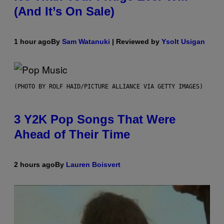
(And It’s On Sale)
1 hour ago
By
Sam Watanuki
| Reviewed by
Ysolt Usigan
(PHOTO BY ROLF HAID/PICTURE ALLIANCE VIA GETTY IMAGES)
3 Y2K Pop Songs That Were
Ahead of Their Time
2 hours ago
By
Lauren Boisvert