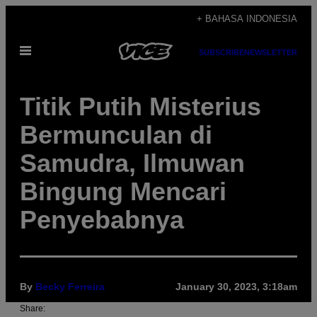
Skip
+ BAHASA INDONESIA
to
Open
content
SUBSCRIBE
NEWSLETTER
Menu
Titik Putih Misterius
Bermunculan di
Samudra, Ilmuwan
Bingung Mencari
Penyebabnya
By
Becky Ferreira
January 30, 2023, 3:18am
Share: