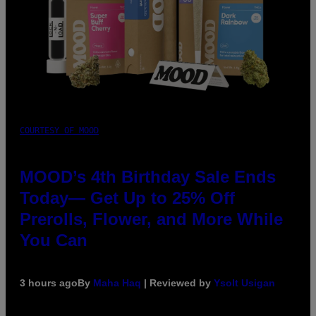
COURTESY OF MOOD
MOOD’s 4th Birthday Sale Ends
Today— Get Up to 25% Off
Prerolls, Flower, and More While
You Can
3 hours ago
By
Maha Haq
| Reviewed by
Ysolt Usigan