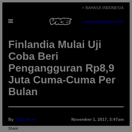
Skip
+ BAHASA INDONESIA
to
Open
content
SUBSCRIBE
NEWSLETTER
Menu
Finlandia Mulai Uji
Coba Beri
Pengangguran Rp8,9
Juta Cuma-Cuma Per
Bulan
By
VICE News
November 1, 2017, 3:47am
Share: