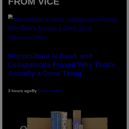
FROM VICE
(PHOTO VIA T-MOBILE)
Monoculture is Dead, and
Lollapalooza Proved Why That’s
Actually a Great Thing
3 hours ago
By
Caleb Catlin