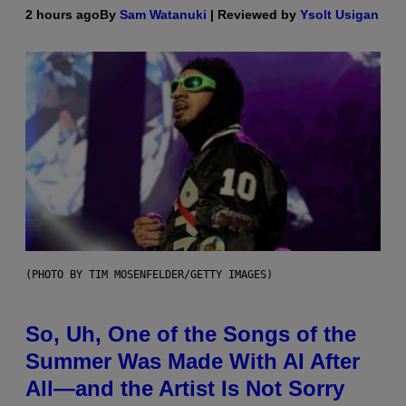
2 hours ago
By
Sam Watanuki
| Reviewed by
Ysolt Usigan
(PHOTO BY TIM MOSENFELDER/GETTY IMAGES)
So, Uh, One of the Songs of the
Summer Was Made With AI After
All—and the Artist Is Not Sorry