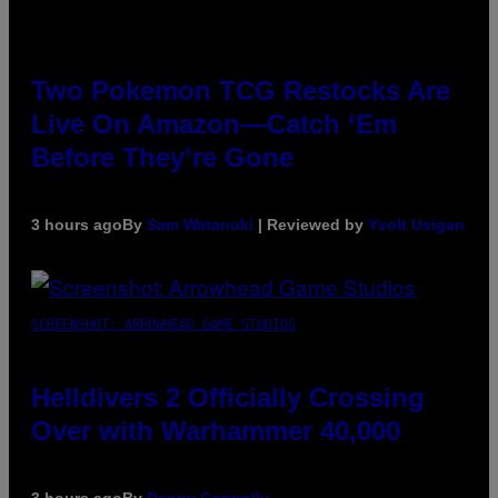
Two Pokemon TCG Restocks Are
Live On Amazon—Catch ‘Em
Before They’re Gone
3 hours ago
By
Sam Watanuki
| Reviewed by
Ysolt Usigan
SCREENSHOT: ARROWHEAD GAME STUDIOS
Helldivers 2 Officially Crossing
Over with Warhammer 40,000