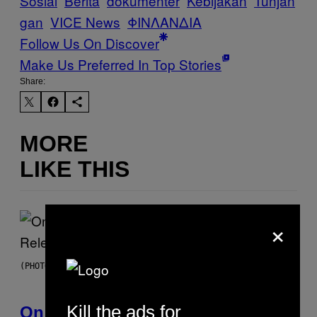
Sosial
Berita
dokumenter
Kebijakan
Tunjan
gan
VICE News
ΦΙΝΛΑΝΔΙΑ
Follow Us On Discover
Make Us Preferred In Top Stories
Share:
MORE
LIKE THIS
×
(PHOTO BY GARY GERSHOFF/WIREIMAGE)
Kill the ads for
On This Day 13 Years Ago, Drake