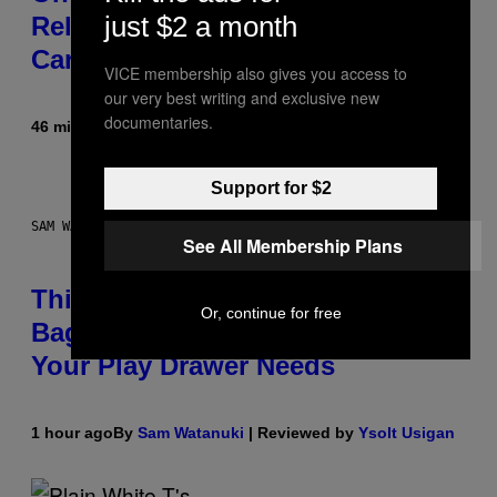
just $2 a month
Released the Best Song of His
Career
VICE membership also gives you access to
our very best writing and exclusive new
documentaries.
46 minutes ago
By
Caleb Catlin
Support for $2
SAM WATANUKI FOR VICE
See All Membership Plans
This Discreet Lockable Sex Toy
Or, continue for free
Bag Is the Nightstand Upgrade
Your Play Drawer Needs
1 hour ago
By
Sam Watanuki
| Reviewed by
Ysolt Usigan