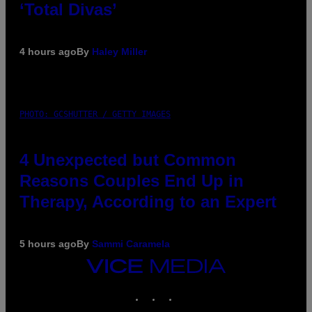
‘Total Divas’
4 hours ago
By
Haley Miller
PHOTO: GCSHUTTER / GETTY IMAGES
4 Unexpected but Common
Reasons Couples End Up in
Therapy, According to an Expert
5 hours ago
By
Sammi Caramela
VICE
MEDIA
INSTAGRAM
TIKTOK
YOUTUBE