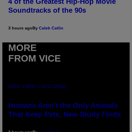
4 of the Greatest Hip-Hop Movie
Soundtracks of the 90s
3 hours ago
By
Caleb Catlin
MORE
FROM VICE
PHOTO: IJDEMA / GETTY IMAGES
Humans Aren’t the Only Animals
That Keep Pets, New Study Finds
3 hours ago
By
Luis Prada