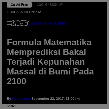
Skip
Go Ad Free
LOGIN / SIGN UP
to
+ BAHASA INDONESIA
content
Open
Subscribe
Newsletter
Menu
Formula Matematika
Memprediksi Bakal
Terjadi Kepunahan
Massal di Bumi Pada
2100
By
Kate Lunau
September 22, 2017, 11:00pm
Share: