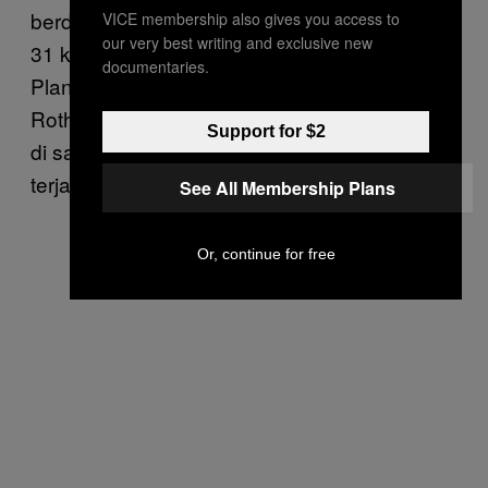
berdasarkan data geologis. Dia memantau
VICE membership also gives you access to
our very best writing and exclusive new
31 kali perubahan siklus karbon yang dialami
documentaries.
Planet Bumi selama 542 juta tahun terakhir.
Rothman lantas menghitung sebaran karbon
Support for $2
di samudra, tiap kali kepunahan massal
terjadi.
See All Membership Plans
Or, continue for free