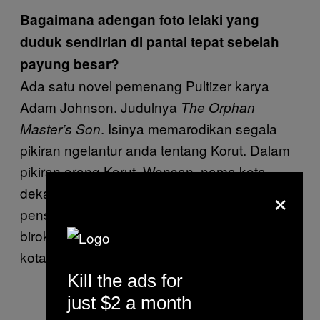
Bagaimana adengan foto lelaki yang
duduk sendirian di pantai tepat sebelah
payung besar?
Ada satu novel pemenang Pultizer karya
Adam Johnson. Judulnya
The Orphan
. Isinya memarodikan segala
Master’s Son
pikiran ngelantur anda tentang Korut. Dalam
pikiran orang Korut, Wonsan, nama kota
×
dekat pantai itu,adalah tepat yang anda
pensiun pasca karir gemilang sebagai
birokrat. Dalam novel itu, Wonsan adalah
kota tempat orang dioleh menjadi lem.
Kill the ads for
just $2 a month