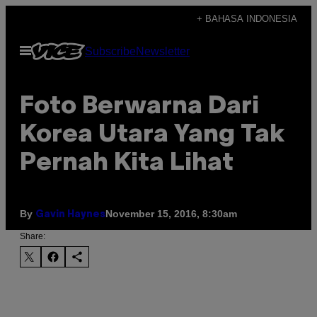
Skip
+ BAHASA INDONESIA
to
Open
Subscribe
Newsletter
content
Menu
Foto Berwarna Dari
Korea Utara Yang Tak
Pernah Kita Lihat
By
November 15, 2016, 8:30am
Gavin Haynes
Share: