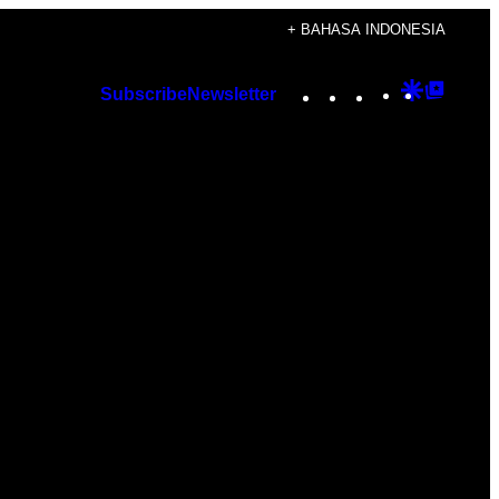
+ BAHASA INDONESIA
Instagram
TikTok
YouTube
Google
Googl
Subscribe
Newsletter
Discover
Top
Posts