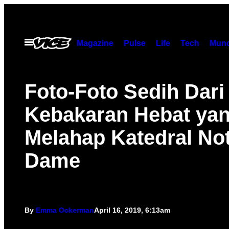
Skip
to
content
Open
Magazine
Pulse
Life
Tech
Munc
Menu
Foto-Foto Sedih Dari
Kebakaran Hebat ya
Melahap Katedral No
Dame
By
Emma Ockerman
April 16, 2019, 6:13am