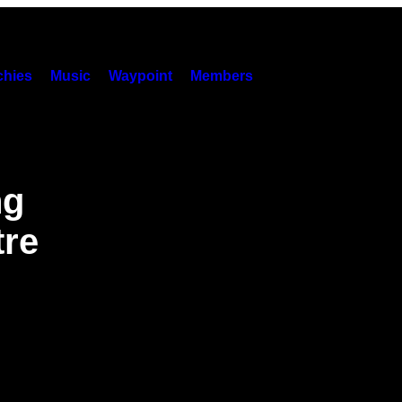
hies
Music
Waypoint
Members
ng
tre