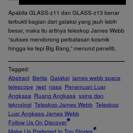
Apabila GLASS-z11 dan GLASS-z13 benar
terbukti bagian dari galaksi yang jauh lebih
besar, maka itu artinya teleskop James Webb
“sukses mendorong perbatasan kosmik
hingga ke tepi Big Bang,” menurut peneliti.
Tagged:
Abstract
Berita
Galaksi
james webb space
telescope
jwst
nasa
Penemuan Luar
Angkasa
Ruang Angkasa
sains dan
teknologi
Teleskop James Webb
Teleskop
Luar Angkasa James Webb
Follow Us On Discover
Make Us Preferred In Top Stories