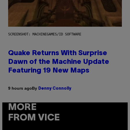
SCREENSHOT: MACHINEGAMES/ID SOFTWARE
Quake Returns With Surprise
Dawn of the Machine Update
Featuring 19 New Maps
By
9 hours ago
Denny Connolly
MORE
FROM VICE