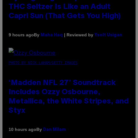
THC Seltzer Is Like an Adult
Capri Sun (That Gets You High)
By
| Reviewed by
9 hours ago
Maha Haq
Ysolt Usigan
PHOTO BY NICK LAHAM/GETTY IMAGES
‘Madden NFL 27’ Soundtrack
Includes Ozzy Osbourne,
Metallica, the White Stripes, and
Styx
By
10 hours ago
Dan Milam