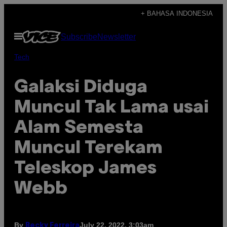
Skip
+ BAHASA INDONESIA
to
Open
Subscribe
Newsletter
content
Menu
Tech
Galaksi Diduga
Muncul Tak Lama usai
Alam Semesta
Muncul Terekam
Teleskop James
Webb
By
July 22, 2022, 3:03am
Becky Ferreira