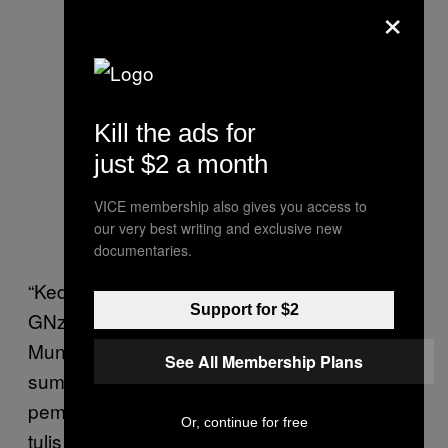
×
Kill the ads for
just $2 a month
VICE membership also gives you access to
our very best writing and exclusive new
documentaries.
“Kedua objek ini menandakan penemuan
Support for $2
GNz11 bukan hanya kebetulan belaka.
Mungkin ini menunjukkan adanya populasi
See All Membership Plans
sumber cahaya [ultraviolet] dengan efisiensi
pembentukan bintang yang sangat tinggi,”
Or, continue for free
tulis para peneliti.