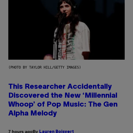
(PHOTO BY TAYLOR HILL/GETTY IMAGES)
This Researcher Accidentally
Discovered the New ‘Millennial
Whoop’ of Pop Music: The Gen
Alpha Melody
By
7 hours ago
Lauren Boisvert