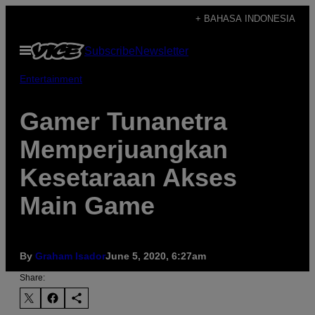
Skip
+ BAHASA INDONESIA
to
Open
Subscribe
Newsletter
content
Menu
Entertainment
Gamer Tunanetra
Memperjuangkan
Kesetaraan Akses
Main Game
By
Graham Isador
June 5, 2020, 6:27am
Share: