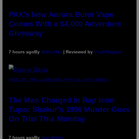
PAX’s New Aurora Burst Vape
Comes With a $4,000 Adventure
Giveaway
7 hours ago
By
Maha Haq
| Reviewed by
Ysolt Usigan
PHOTO BY JOHN LOCHER/POOL/AFP VIA GETTY IMAGES
The Man Charged in Rap Icon
Tupac Shakur’s 1996 Murder Goes
On Trial This Monday
7 hours ago
By
Dan Milam