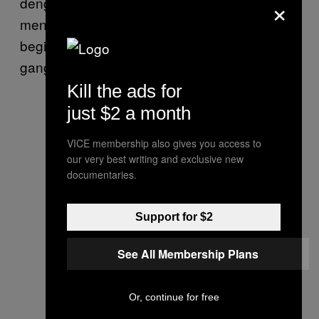
×
dengan orang normal. Penonton diajak
menyaksikan keseharian Steve. Dengan
begini, orang-orang bisa lebih memahami
gangguan penglihatan secara keseluruhan.
Kill the ads for
just $2 a month
VICE membership also gives you access to
our very best writing and exclusive new
documentaries.
Support for $2
See All Membership Plans
Or, continue for free