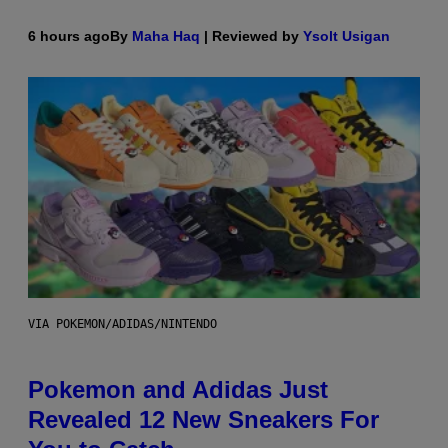
6 hours ago
By
Maha Haq
| Reviewed by
Ysolt Usigan
VIA POKEMON/ADIDAS/NINTENDO
Pokemon and Adidas Just
Revealed 12 New Sneakers For