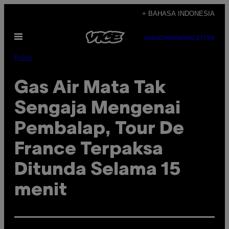
Skip
+ BAHASA INDONESIA
to
Open
content
SUBSCRIBE
NEWSLETTER
Menu
Pulse
Gas Air Mata Tak
Sengaja Mengenai
Pembalap, Tour De
France Terpaksa
Ditunda Selama 15
menit