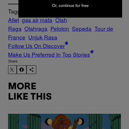
Or, continue for free
Tagged:
Atlet
gas air mata
Olah
Raga
Olahraga
Peloton
Sepeda
Tour de
France
Unjuk Rasa
Follow Us On Discover
Make Us Preferred In Top Stories
Share:
MORE
LIKE THIS