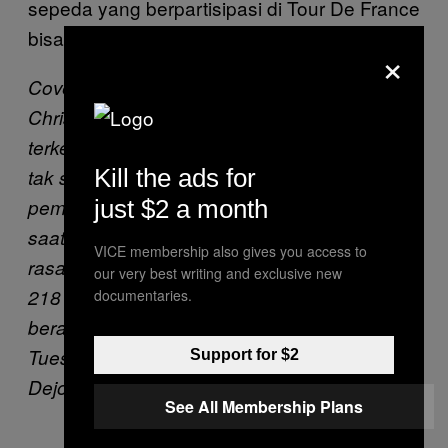
sepeda yang berpartisipasi di Tour De France
bisa dijebloskan ke penjara.
×
Cover image: Pembalap sepeda Inggris,
Chris Froome tampak meringis setelah
terkena gas air mata atau pepper spray yang
Kill the ads for
tak sengaja mengenai serombongan
just $2 a month
pembalap dalam etape 16 Tour De France
saat sekelompok petani melakukan unjuk
VICE membership also gives you access to
rasa. Etape ke-16 menempuh jarak sejauh
our very best writing and exclusive new
218 kilometer, dimulai dari Carcassonne dan
documentaries.
berakahir di Bagneres-de-Luchon, France,
Tuesday, 24 Juli 2018. AP Photo/Peter
Support for $2
Dejong.
See All Membership Plans