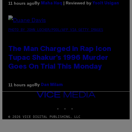
By
| Reviewed by
11 hours ago
Maha Haq
Ysolt Usigan
PHOTO BY JOHN LOCHER/POOL/AFP VIA GETTY IMAGES
The Man Charged in Rap Icon
Tupac Shakur’s 1996 Murder
Goes On Trial This Monday
By
11 hours ago
Dan Milam
VICE
MEDIA
INSTAGRAM
TIKTOK
YOUTUBE
© 2026 VICE DIGITAL PUBLISHING, LLC