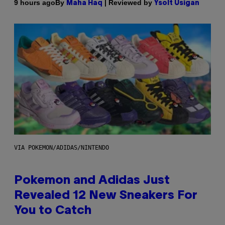
By
| Reviewed by
9 hours ago
Maha Haq
Ysolt Usigan
VIA POKEMON/ADIDAS/NINTENDO
Pokemon and Adidas Just
Revealed 12 New Sneakers For
You to Catch