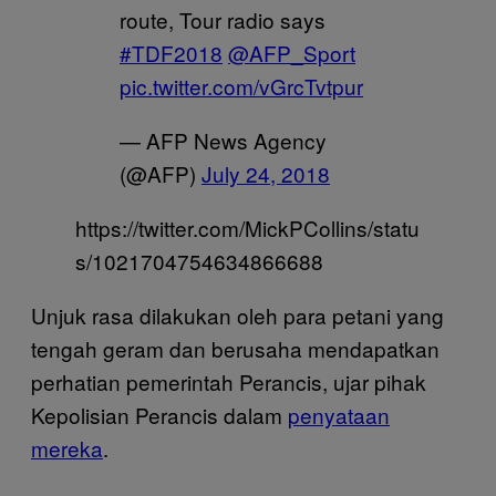
route, Tour radio says
#TDF2018
@AFP_Sport
pic.twitter.com/vGrcTvtpur
— AFP News Agency
(@AFP)
July 24, 2018
https://twitter.com/MickPCollins/statu
s/1021704754634866688
Unjuk rasa dilakukan oleh para petani yang
tengah geram dan berusaha mendapatkan
perhatian pemerintah Perancis, ujar pihak
Kepolisian Perancis dalam
penyataan
mereka
.