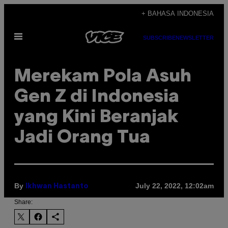
Skip
+ BAHASA INDONESIA
to
Open
content
SUBSCRIBE
NEWSLETTER
Menu
Merekam Pola Asuh
Gen Z di Indonesia
yang Kini Beranjak
Jadi Orang Tua
By
July 22, 2022, 12:02am
Ikhwan Hastanto
Share: