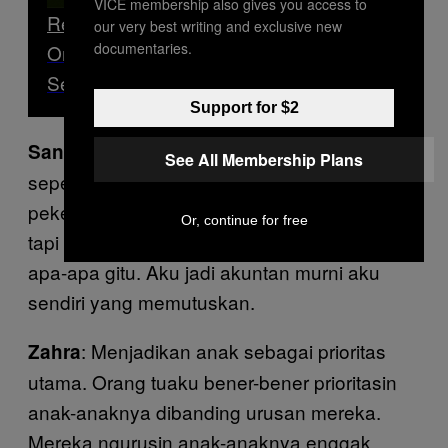
VICE membership also gives you access to
Read Next
our very best writing and exclusive new
documentaries.
Om-Tante, Tolong Berhenti Menjuluki
Semua Anak Muda Sebagai ‘Milenial’
Support for $2
: Tidak mematok anak untuk jadi
Sandra
See All Membership Plans
seperti apa atau menjadi apa dalam hal
pekerjaan. Dulu, aku disarankan jadi guru,
Or, continue for free
tapi aku enggak mau, terus yaudah enggak
apa-apa gitu. Aku jadi akuntan murni aku
sendiri yang memutuskan.
: Menjadikan anak sebagai prioritas
Zahra
utama. Orang tuaku bener-bener prioritasin
anak-anaknya dibanding urusan mereka.
Mereka ngurusin anak-anaknya enggak