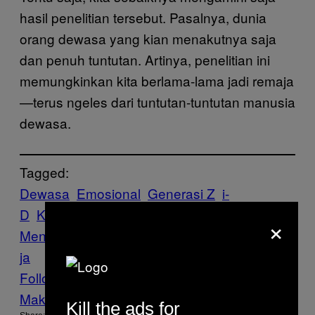
hasil penelitian tersebut. Pasalnya, dunia
orang dewasa yang kian menakutnya saja
dan penuh tuntutan. Artinya, penelitian ini
memungkinkan kita berlama-lama jadi remaja
—terus ngeles dari tuntutan-tuntutan manusia
dewasa.
Tagged:
Dewasa
Emosional
Generasi Z
i-
D
Kedewasaan
Kesehatan
×
Mental
Millenials
penelitian
Psikologi
Rema
ja
Follow Us On Discover
Make Us Preferred In Top Stories
Kill the ads for