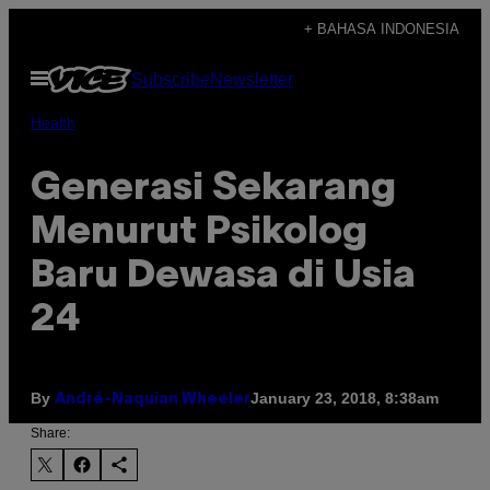
Skip
+ BAHASA INDONESIA
to
Open
Subscribe
Newsletter
content
Menu
Health
Generasi Sekarang
Menurut Psikolog
Baru Dewasa di Usia
24
By
January 23, 2018, 8:38am
André-Naquian Wheeler
Share: