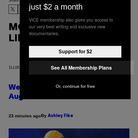
Share:
just $2 a month
VICE membership also gives you access to
MORE
our very best writing and exclusive new
documentaries.
LIKE THIS
Support for $2
See All Membership Plans
ILLUSTRATION BY REESA
Or, continue for free
Weekly Horoscope: August 9-
August 15
By
23 minutes ago
Ashley Fike