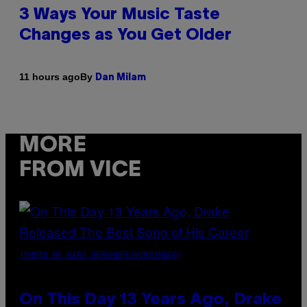
3 Ways Your Music Taste
Changes as You Get Older
By
11 hours ago
Dan Milam
MORE
FROM VICE
(PHOTO BY GARY GERSHOFF/WIREIMAGE)
On This Day 13 Years Ago, Drake