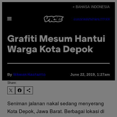
Skip
+ BAHASA INDONESIA
to
Open
content
SUBSCRIBE
NEWSLETTER
Menu
Grafiti Mesum Hantui
Warga Kota Depok
By
June 22, 2019, 1:27am
Ikhwan Hastanto
Share:
Seniman jalanan nakal sedang menyerang
Kota Depok, Jawa Barat. Berbagai lokasi di