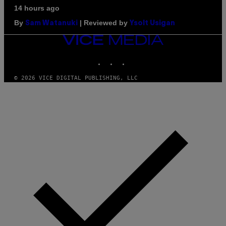
14 hours ago
By
| Reviewed by
Sam Watanuki
Ysolt Usigan
VICE
MEDIA
INSTAGRAM
TIKTOK
YOUTUBE
© 2026 VICE DIGITAL PUBLISHING, LLC