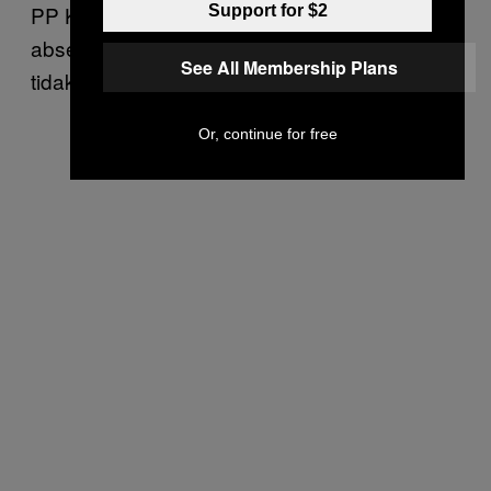
PP Kota Depok Ahmad Oting mengaku,
Support for $2
absennya peraturan daerah membuatnya
See All Membership Plans
tidak bisa menghukum pelaku sampai jera.
Or, continue for free