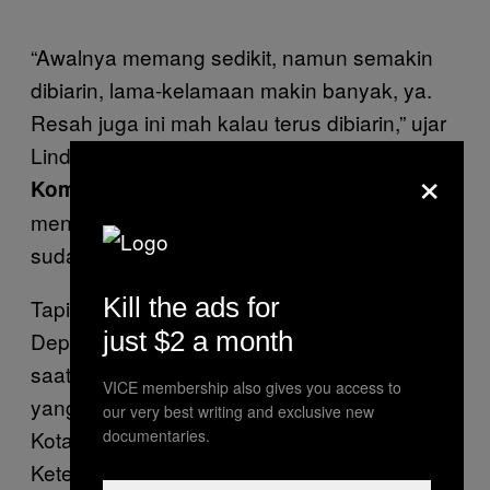
“Awalnya memang sedikit, namun semakin
dibiarin, lama-kelamaan makin banyak, ya.
Resah juga ini mah kalau terus dibiarin,” ujar
Linda, warga Beji yang diwawancarai
×
di salah satu lokasi vandalisme. Ia
Kompas
menilai pelaku harus dikasih sanksi karena
sudah merusak properti publik.
Kill the ads for
Tapi, ada berita sedih untuk Linda dan warga
just $2 a month
Depok yang sependapat dengannya: sampai
saat ini belum ada Peraturan Daerah khusus
VICE membership also gives you access to
yang membahas hukuman vandalisme di
our very best writing and exclusive new
documentaries.
Kota Depok. Kepala Bidang Ketenteraman,
Ketertiban Umum, dan Pengawalan Satpol