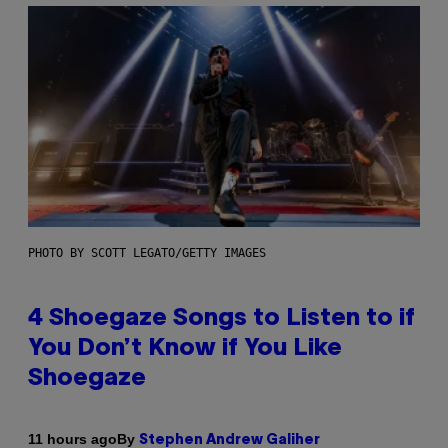
PHOTO BY SCOTT LEGATO/GETTY IMAGES
4 Shoegaze Songs to Listen to if
You Don’t Know if You Like
Shoegaze
By
11 hours ago
Stephen Andrew Galiher