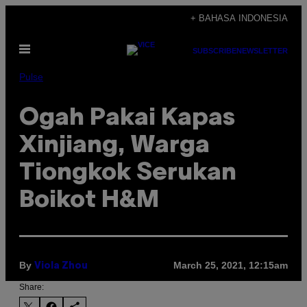
Skip
+ BAHASA INDONESIA
to
Open
content
SUBSCRIBE
NEWSLETTER
Menu
Pulse
Ogah Pakai Kapas
Xinjiang, Warga
Tiongkok Serukan
Boikot H&M
By
March 25, 2021, 12:15am
Viola Zhou
Share: