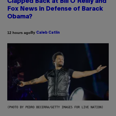
Clapped Back at Bill O’Reilly and
Fox News in Defense of Barack
Obama?
By
12 hours ago
Caleb Catlin
(PHOTO BY PEDRO BECERRA/GETTY IMAGES FOR LIVE NATION)