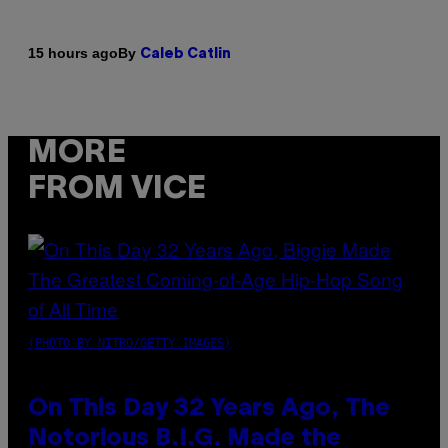
By
15 hours ago
Caleb Catlin
MORE
FROM VICE
(PHOTO BY NITRO/GETTY IMAGES)
On This Day 32 Years Ago, The
Notorious B.I.G. Made the