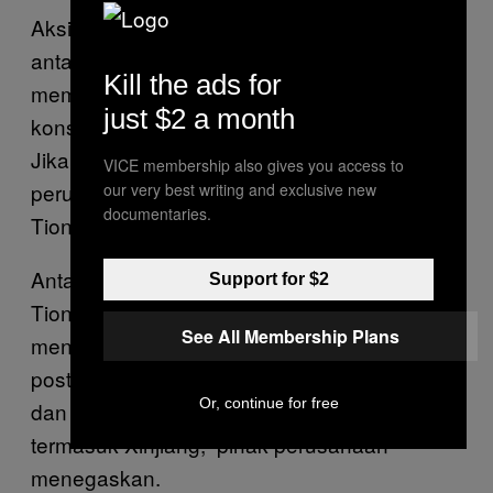
Aksi boikot memaksa label fesyen memilih
antara mematuhi kemauan Beijing dan
Kill the ads for
memenuhi persyaratan etika yang dituntut
just $2 a month
konsumen internasional dan pegiat HAM.
Jika memilih yang terakhir, itu berarti
VICE membership also gives you access to
perusahaan harus siap hengkang dari
our very best writing and exclusive new
documentaries.
Tiongkok.
Anta Sports, perusahaan pakaian olahraga
Support for $2
Tiongkok yang terdaftar di Hong Kong,
See All Membership Plans
mengumumkan akan keluar dari BCI melalui
postingan Weibo. “Selama ini, kami membeli
Or, continue for free
dan menggunakan kapas dari Tiongkok,
termasuk Xinjiang,” pihak perusahaan
menegaskan.