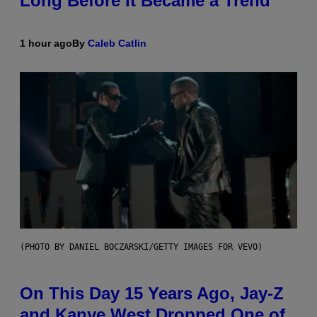
Long Before It Became a Trend
1 hour ago
By
Caleb Catlin
(PHOTO BY DANIEL BOCZARSKI/GETTY IMAGES FOR VEVO)
On This Day 15 Years Ago, Jay-Z
and Kanye West Dropped One of