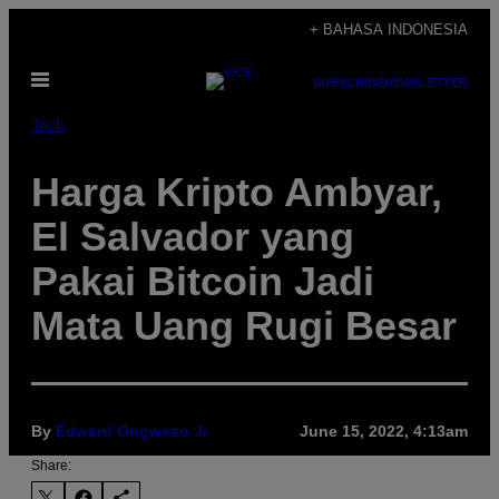
Skip
+ BAHASA INDONESIA
to
Open
content
SUBSCRIBE
NEWSLETTER
Menu
Tech
Harga Kripto Ambyar,
El Salvador yang
Pakai Bitcoin Jadi
Mata Uang Rugi Besar
By
Edward Ongweso Jr
June 15, 2022, 4:13am
Share: