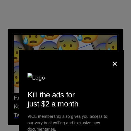
×
Kill the ads for
Read Next
just $2 a month
Komunitas Pegiat Kripto Sangat Berisiko
Terjerat Problem Kesehatan Mental
VICE membership also gives you access to
our very best writing and exclusive new
documentaries.