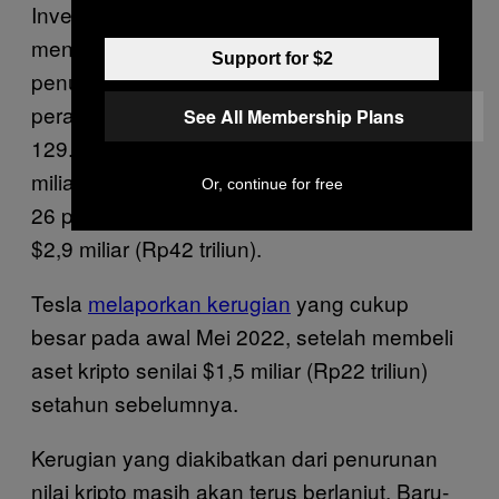
Investor Bitcoin di seluruh dunia telah
mencatat kerugian besar-besaran akibat
Support for $2
penurunan nilai aset kripto. Perusahaan
perangkat lunak MicroStrategy membeli
See All Membership Plans
129.218 keping Bitcoin seharga nyaris $4
miliar (Rp59 triliun), tapi sekarang kehilangan
Or, continue for free
26 persen dari nilai awal asetnya menjadi
$2,9 miliar (Rp42 triliun).
Tesla
melaporkan kerugian
yang cukup
besar pada awal Mei 2022, setelah membeli
aset kripto senilai $1,5 miliar (Rp22 triliun)
setahun sebelumnya.
Kerugian yang diakibatkan dari penurunan
nilai kripto masih akan terus berlanjut. Baru-