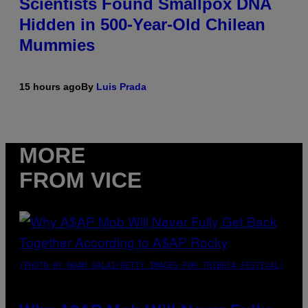
Scientists Found Smallpox DNA
Hidden in 500-Year-Old Chilean
Mummies
15 hours ago
By
Luis Prada
MORE
FROM VICE
(PHOTO BY NOAM GALAI/GETTY IMAGES FOR TRIBECA FESTIVAL)