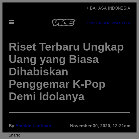
Skip
+ BAHASA INDONESIA
to
Open
content
SUBSCRIBE
NEWSLETTER
Menu
Riset Terbaru Ungkap
Uang yang Biasa
Dihabiskan
Penggemar K-Pop
Demi Idolanya
By
Frankie Lantican
November 30, 2020, 12:21am
Share: