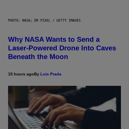
PHOTO: NASA; DR PIXEL / GETTY IMAGES
Why NASA Wants to Send a
Laser-Powered Drone Into Caves
Beneath the Moon
15 hours ago
By
Luis Prada