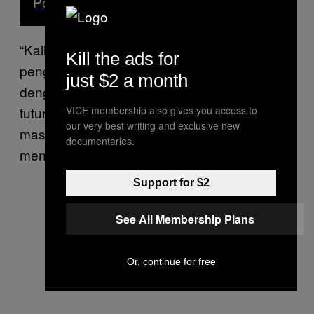
Politik Baru?
“Kalian akan merasa lebih terhubung dengan
Kill the ads for
penggemar lain, sekaligus mendukung band
just $2 a month
dengan membeli merchandise mereka,”
tuturnya. “Setiap orang punya hobinya
VICE membership also gives you access to
our very best writing and exclusive new
masing-masing. Kalau saya paling hobi
documentaries.
mengoleksi
BTS.”
merch
Support for $2
See All Membership Plans
Or, continue for free