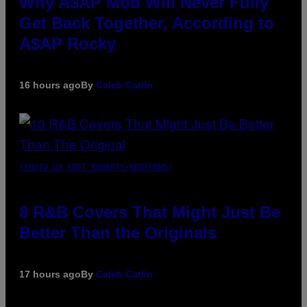
Why A$AP Mob Will Never Fully
Get Back Together, According to
A$AP Rocky
16 hours ago
By
Caleb Catlin
(PHOTO BY EBET ROBERTS/REDFERNS)
8 R&B Covers That Might Just Be
Better Than the Originals
17 hours ago
By
Caleb Catlin