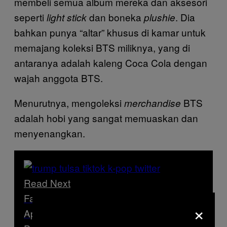
membeli semua album mereka dan aksesori
seperti
dan boneka
. Dia
light stick
plushie
bahkan punya “altar” khusus di kamar untuk
memajang koleksi BTS miliknya, yang di
antaranya adalah kaleng Coca Cola dengan
wajah anggota BTS.
Menurutnya, mengoleksi
BTS
merchandise
adalah hobi yang sangat memuaskan dan
menyenangkan.
Read Next
Fans K-Pop Sukses Permalukan Trump,
×
Apakah Mereka Bakal Jadi Kekuatan