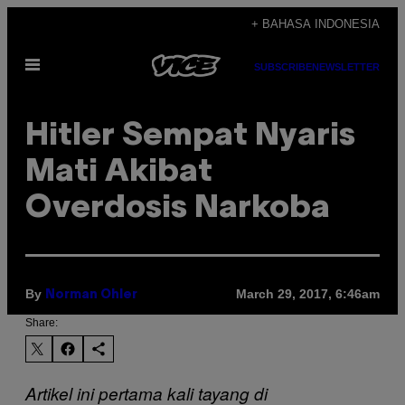
Skip
+ BAHASA INDONESIA
to
Open
content
SUBSCRIBE
NEWSLETTER
Menu
Hitler Sempat Nyaris
Mati Akibat
Overdosis Narkoba
By
March 29, 2017, 6:46am
Norman Ohler
Share:
Artikel ini pertama kali tayang di