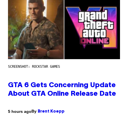
SCREENSHOT: ROCKSTAR GAMES
GTA 6 Gets Concerning Update
About GTA Online Release Date
By
5 hours ago
Brent Koepp