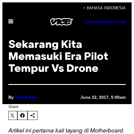
Skip
+ BAHASA INDONESIA
to
Open
content
SUBSCRIBE
NEWSLETTER
Menu
Sekarang Kita
Memasuki Era Pilot
Tempur Vs Drone
By
June 22, 2017, 5:00am
David Axe
Share:
Artikel ini pertama kali tayang di Motherboard.