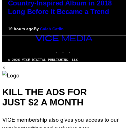
Country-Inspired Album in 2018
Long Before It Became a Trend
19 hours ago
By
Caleb Catlin
VICE
MEDIA
INSTAGRAM
TIKTOK
YOUTUBE
© 2026 VICE DIGITAL PUBLISHING, LLC
×
KILL THE ADS FOR
JUST $2 A MONTH
VICE membership also gives you access to our
very best writing and exclusive new