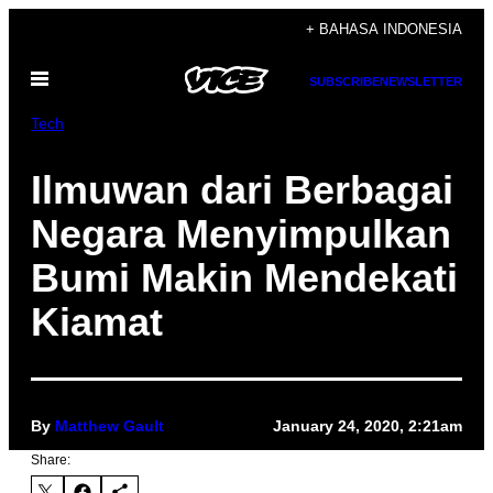
Skip
+ BAHASA INDONESIA
to
Open
content
SUBSCRIBE
NEWSLETTER
Menu
Tech
Ilmuwan dari Berbagai
Negara Menyimpulkan
Bumi Makin Mendekati
Kiamat
By
Matthew Gault
January 24, 2020, 2:21am
Share: