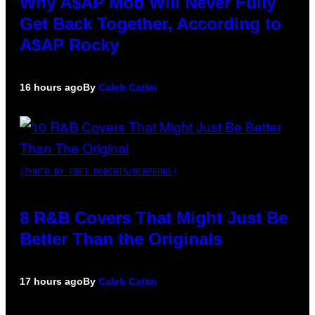
Why A$AP Mob Will Never Fully
Get Back Together, According to
A$AP Rocky
16 hours ago
By
Caleb Catlin
(PHOTO BY EBET ROBERTS/REDFERNS)
8 R&B Covers That Might Just Be
Better Than the Originals
17 hours ago
By
Caleb Catlin