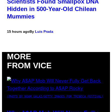
Scientists Found Smallpox DNA
Hidden in 500-Year-Old Chilean
Mummies
15 hours ago
By
Luis Prada
MORE
FROM VICE
(PHOTO BY NOAM GALAI/GETTY IMAGES FOR TRIBECA FESTIVAL)