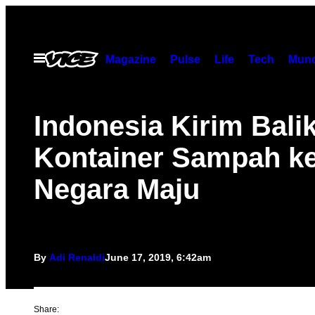
Skip
to
content
Open
Magazine
Pulse
Life
Tech
Munc
Menu
Indonesia Kirim Bali
Kontainer Sampah k
Negara Maju
By
Adi Renaldi
June 17, 2019, 6:42am
Share: