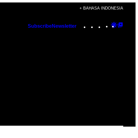
+ BAHASA INDONESIA
Instagram
TikTok
YouTube
Google
Googl
Subscribe
Newsletter
Discover
Top
Posts