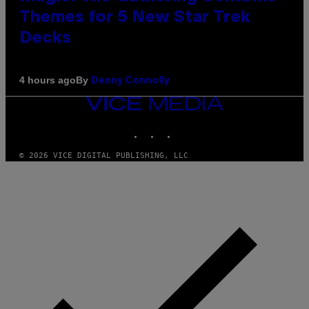
Themes for 5 New Star Trek
Decks
By
4 hours ago
Denny Connolly
VICE
MEDIA
INSTAGRAM
TIKTOK
YOUTUBE
© 2026 VICE DIGITAL PUBLISHING, LLC