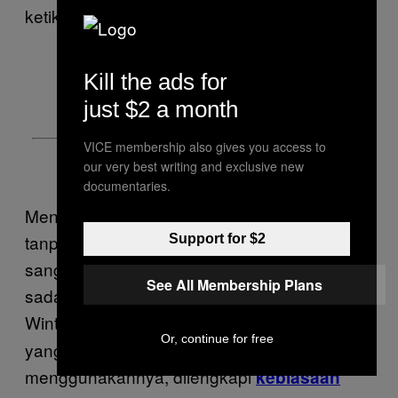
ketika kita ingin bangun lebih siang.
Kill the ads for
just $2 a month
VICE membership also gives you access to
our very best writing and exclusive new
documentaries.
Mengapresiasi waktu istirahat di ranjang
tanpa merasa tekanan untuk tidur bisa
Support for $2
sangat membantu, imbuh Winter. Meditasi
See All Membership Plans
sadar bisa meningkatkan relaksasi juga—
Winter merekomendasi
alat meditasi Muse
Or, continue for free
yang mempunyai fitur pelatih. Winter sering
menggunakannya, dilengkapi
kebiasaan