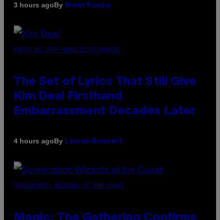
By
3 hours ago
Brent Koepp
PHOTO BY JEFF KRAVITZ/FILMMAGIC
The Set of Lyrics That Still Give
Kim Deal Firsthand
Embarrassment Decades Later
By
4 hours ago
Lauren Boisvert
SCREENSHOT: WIZARDS OF THE COAST
Magic: The Gathering Confirms