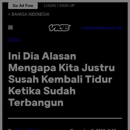
Skip
Go Ad Free
LOGIN / SIGN UP
to
+ BAHASA INDONESIA
content
Open
SUBSCRIBE
NEWSLETTER
Menu
Dinero
Ini Dia Alasan
Mengapa Kita Justru
Susah Kembali Tidur
Ketika Sudah
Terbangun