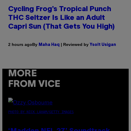
Cycling Frog’s Tropical Punch
THC Seltzer Is Like an Adult
Capri Sun (That Gets You High)
By
| Reviewed by
2 hours ago
Maha Haq
Ysolt Usigan
MORE
FROM VICE
PHOTO BY NICK LAHAM/GETTY IMAGES