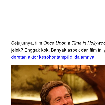
Sejujurnya, film
Once Upon a Time in Hollywo
jelek? Enggak kok. Banyak aspek dari film ini
deretan aktor kesohor tampil di dalamnya
.
P
l
a
y
v
i
d
e
o