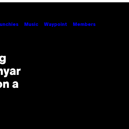
unchies
Music
Waypoint
Members
ng
nyar
on a