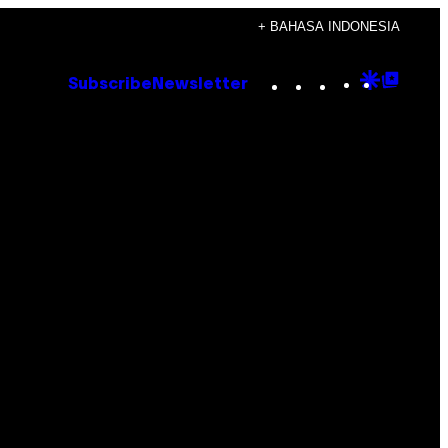
+ BAHASA INDONESIA
Instagram
TikTok
YouTube
Google
Goog
Subscribe
Newsletter
Discove
Top
Posts