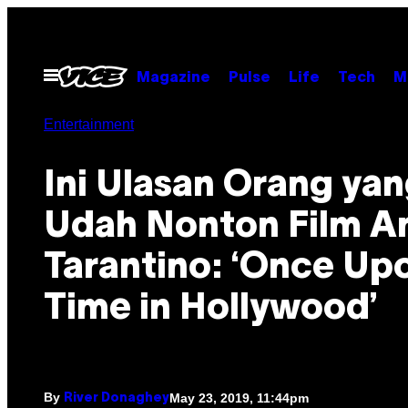
Skip
to
content
Open
Magazine
Pulse
Life
Tech
M
Menu
Entertainment
Ini Ulasan Orang ya
Udah Nonton Film A
Tarantino: ‘Once Up
Time in Hollywood’
By
May 23, 2019, 11:44pm
River Donaghey