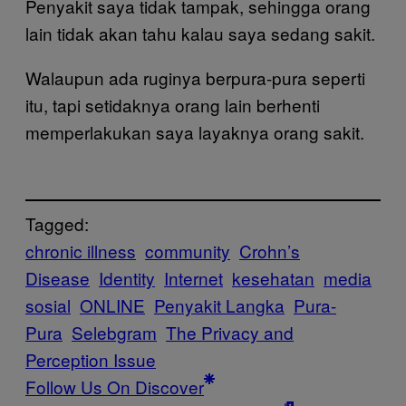
Penyakit saya tidak tampak, sehingga orang
lain tidak akan tahu kalau saya sedang sakit.
Walaupun ada ruginya berpura-pura seperti
itu, tapi setidaknya orang lain berhenti
memperlakukan saya layaknya orang sakit.
Tagged:
chronic illness
community
Crohn’s
Disease
Identity
Internet
kesehatan
media
sosial
ONLINE
Penyakit Langka
Pura-
Pura
Selebgram
The Privacy and
Perception Issue
Follow Us On Discover