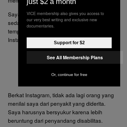
membahas soal penyakit Crohn lagi.
just $2 a month
Saya tidak menunjukkan kondisi sebenarnya:
VICE membership also gives you access to
our very best writing and exclusive new
sedang kesakitan dan tidak bisa bangkit dari
documentaries.
tempat tidur karena kelelahan. Feed
Instagram saya penuh kepura-puraan.
Support for $2
See All Membership Plans
Or, continue for free
Berkat Instagram, tidak ada lagi orang yang
menilai saya dari penyakit yang diderita.
Saya harusnya bersyukur karena lebih
beruntung dari penyandang disabilitas.