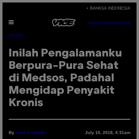
Skip
+ BAHASA INDONESIA
to
Open
content
SUBSCRIBE
NEWSLETTER
Menu
Identity
Inilah Pengalamanku
Berpura-Pura Sehat
di Medsos, Padahal
Mengidap Penyakit
Kronis
By
July 10, 2018, 4:31am
Ione Gamble