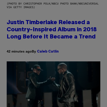
(PHOTO BY CHRISTOPHER POLK/NBCU PHOTO BANK/NBCUNIVERSAL
VIA GETTY IMAGES)
Justin Timberlake Released a
Country-Inspired Album in 2018
Long Before It Became a Trend
By
42 minutes ago
Caleb Catlin