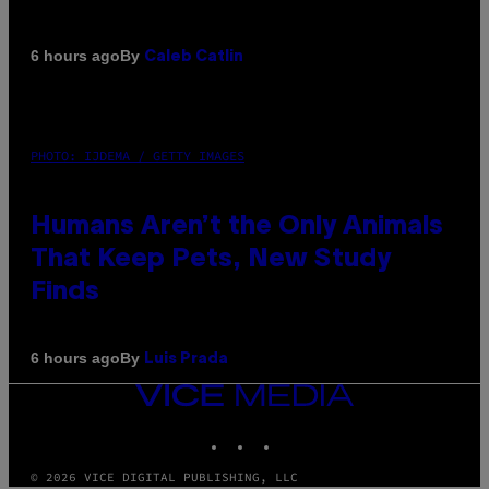
By
6 hours ago
Caleb Catlin
PHOTO: IJDEMA / GETTY IMAGES
Humans Aren’t the Only Animals
That Keep Pets, New Study
Finds
By
6 hours ago
Luis Prada
VICE
MEDIA
INSTAGRAM
TIKTOK
YOUTUBE
© 2026 VICE DIGITAL PUBLISHING, LLC