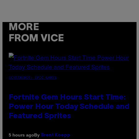
MORE
FROM VICE
SCREENSHOT: EPIC GAMES
Fortnite Gem Hours Start Time:
Power Hour Today Schedule and
Featured Sprites
By
5 hours ago
Brent Koepp