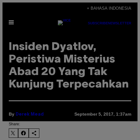
Skip
+ BAHASA INDONESIA
to
Open
content
SUBSCRIBE
NEWSLETTER
Menu
Insiden Dyatlov,
Peristiwa Misterius
Abad 20 Yang Tak
Kunjung Terpecahkan
By
September 5, 2017, 1:37am
Derek Mead
Share: