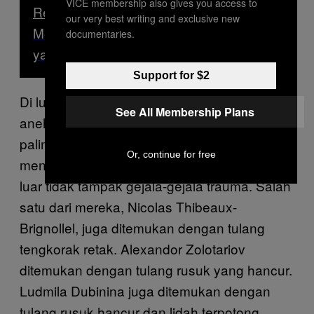
VICE membership also gives you access to
Read Next
our very best writing and exclusive new
Menyambangi Desa Sepi di Jepang
documentaries.
yang Sering Dikunjungi UFO
Support for $2
Di luar perilaku lima anggota lainnya yang
See All Membership Plans
aneh, penemuan empat korban inilah yang
paling mengejutkan. Mereka semua
Or, continue for free
menderita kematian traumatis, biarpun dari
luar tidak tampak gejala-gejala trauma. Salah
satu dari mereka, Nicolas Thibeaux-
Brignollel, juga ditemukan dengan tulang
tengkorak retak. Alexandor Zolotariov
ditemukan dengan tulang rusuk yang hancur.
Ludmila Dubinina juga ditemukan dengan
tulang rusuk hancur dan lidah terpotong.