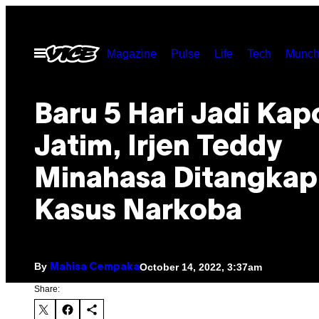
Skip
to
Open
Magazine
Pulse
Life
Tech
Munch
content
Menu
Baru 5 Hari Jadi Kap
Jatim, Irjen Teddy
Minahasa Ditangkap
Kasus Narkoba
By
October 14, 2022, 3:37am
Mahisa Cempaka
Share: