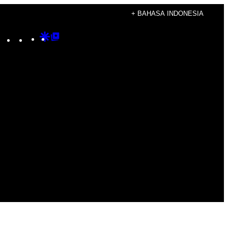
+ BAHASA INDONESIA
Instagram
TikTok
YouTube
Google
Google
Discover
Top
Posts