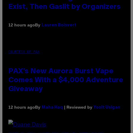
Exist, Then Gaslit by Organizers
By
12 hours ago
Lauren Boisvert
COURTESY OF PAX
PAX’s New Aurora Burst Vape
Comes With a $4,000 Adventure
Giveaway
By
| Reviewed by
12 hours ago
Maha Haq
Ysolt Usigan