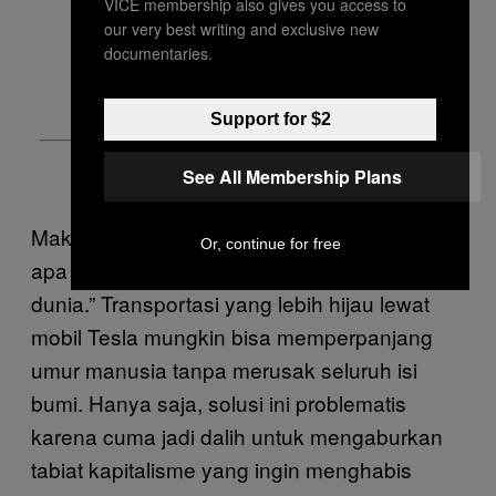
VICE membership also gives you access to
our very best writing and exclusive new
documentaries.
Support for $2
See All Membership Plans
Makanya, bolehlah sekali-kali kita bertanya
Or, continue for free
apa sih yang dimaksud dengan “mengubah
dunia.” Transportasi yang lebih hijau lewat
mobil Tesla mungkin bisa memperpanjang
umur manusia tanpa merusak seluruh isi
bumi. Hanya saja, solusi ini problematis
karena cuma jadi dalih untuk mengaburkan
tabiat kapitalisme yang ingin menghabis