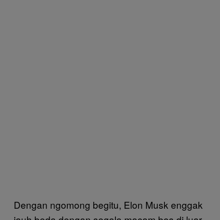
Dengan ngomong begitu, Elon Musk enggak
jauh beda dengan segala macam bos di luar