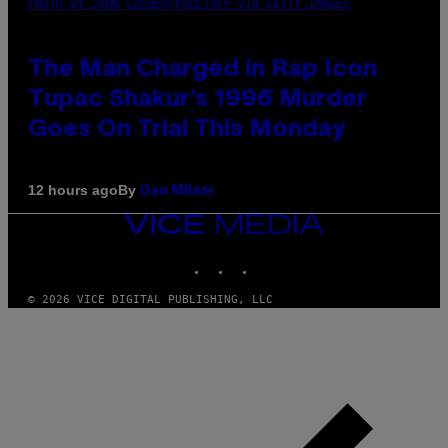
PHOTO BY JOHN LOCHER/POOL/AFP VIA GETTY IMAGES
The Man Charged in Rap Icon
Tupac Shakur’s 1996 Murder
Goes On Trial This Monday
By
12 hours ago
Dan Milam
VICE
MEDIA
INSTAGRAM
TIKTOK
YOUTUBE
© 2026 VICE DIGITAL PUBLISHING, LLC