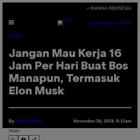
Skip
+ BAHASA INDONESIA
to
Open
content
SUBSCRIBE
NEWSLETTER
Menu
Money
Jangan Mau Kerja 16
Jam Per Hari Buat Bos
Manapun, Termasuk
Elon Musk
By
November 30, 2018, 6:11am
Rick Paulas
Share: