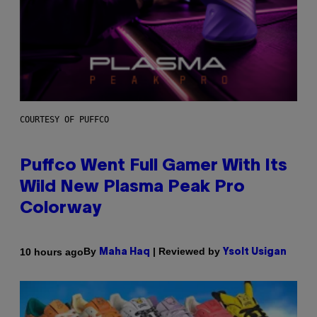
COURTESY OF PUFFCO
Puffco Went Full Gamer With Its
Wild New Plasma Peak Pro
Colorway
By
| Reviewed by
10 hours ago
Maha Haq
Ysolt Usigan