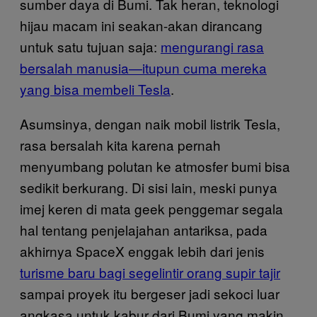
sumber daya di Bumi. Tak heran, teknologi
hijau macam ini seakan-akan dirancang
untuk satu tujuan saja:
mengurangi rasa
bersalah manusia—itupun cuma mereka
yang bisa membeli Tesla
.
Asumsinya, dengan naik mobil listrik Tesla,
rasa bersalah kita karena pernah
menyumbang polutan ke atmosfer bumi bisa
sedikit berkurang. Di sisi lain, meski punya
imej keren di mata geek penggemar segala
hal tentang penjelajahan antariksa, pada
akhirnya SpaceX enggak lebih dari jenis
turisme baru bagi segelintir orang supir tajir
sampai proyek itu bergeser jadi sekoci luar
angkasa untuk kabur dari Bumi yang makin