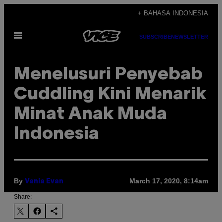
Skip
+ BAHASA INDONESIA
to
Open
content
SUBSCRIBE
NEWSLETTER
Menu
Menelusuri Penyebab
Cuddling Kini Menarik
Minat Anak Muda
Indonesia
By
March 17, 2020, 8:14am
Vania Evan
Share: