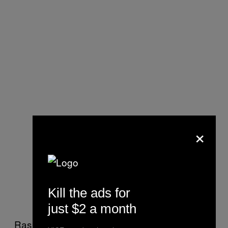
×
Kill the ads for
just $2 a month
Rashy, laki-laki dari Bekasi berumur 19