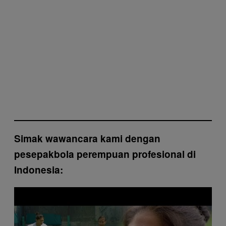
Simak wawancara kami dengan
pesepakbola perempuan profesional di
Indonesia:
P
l
a
y
v