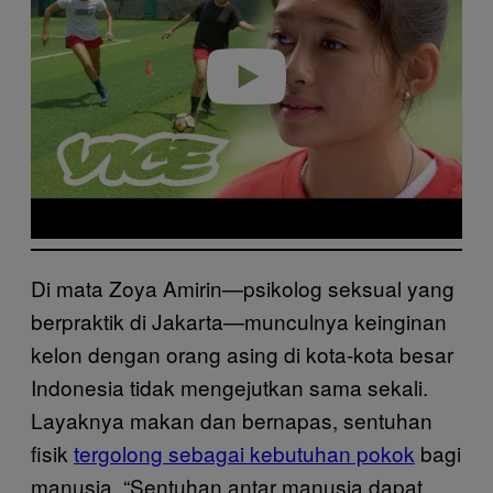
i
d
e
o
Di mata Zoya Amirin—psikolog seksual yang
berpraktik di Jakarta—munculnya keinginan
kelon dengan orang asing di kota-kota besar
Indonesia tidak mengejutkan sama sekali.
Layaknya makan dan bernapas, sentuhan
fisik
tergolong sebagai kebutuhan pokok
bagi
manusia. “Sentuhan antar manusia dapat