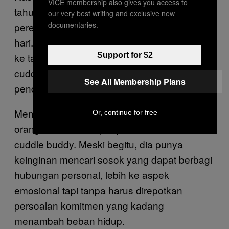
VICE membership also gives you access to
tahun, juga sempat cuddling dengan
our very best writing and exclusive new
documentaries.
perempuan yang baru ia kenal beberapa
hari. Meski hubungan mereka tidak berlanjut
Support for $2
ke tahap lebih serius, dan juga tak pernah
cuddling lagi sampai sekarang, dia memiliki
See All Membership Plans
pendapat yang sama dengan Heidi.
Menurut Rashy, tiap kali kenalan dengan
Or, continue for free
orang baru, dia tak punya niat aktif mencari
cuddle buddy. Meski begitu, dia punya
keinginan mencari sosok yang dapat berbagi
hubungan personal, lebih ke aspek
emosional tapi tanpa harus direpotkan
persoalan komitmen yang kadang
menambah beban hidup.