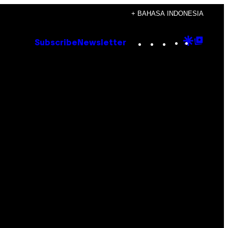
+ BAHASA INDONESIA
Instagram
TikTok
YouTube
Google
Goog
Subscribe
Newsletter
Discove
Top
Posts