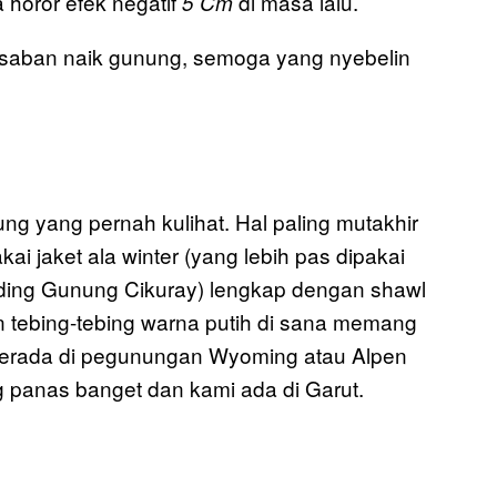
 horor efek negatif
di masa lalu.
5 Cm
ui saban naik gunung, semoga yang nyebelin
ng yang pernah kulihat. Hal paling mutakhir
i jaket ala winter (yang lebih pas dipakai
anding Gunung Cikuray) lengkap dengan shawl
n tebing-tebing warna putih di sana memang
berada di pegunungan Wyoming atau Alpen
g panas banget dan kami ada di Garut.