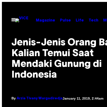
Skip
to
content
Open
Magazine
Pulse
Life
Tech
M
Menu
Jenis-Jenis Orang B
Kalian Temui Saat
Mendaki Gunung di
Indonesia
By
January 11, 2019, 2:44am
Arzia Tivany Wargadiredja