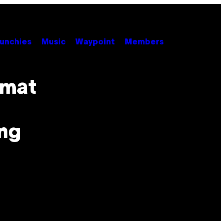
unchies
Music
Waypoint
Members
amat
ong