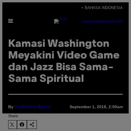
Skip
+ BAHASA INDONESIA
to
Open
content
SUBSCRIBE
NEWSLETTER
Menu
Kamasi Washington
Meyakini Video Game
dan Jazz Bisa Sama-
Sama Spiritual
By
September 1, 2018, 2:00am
Yudhistira Agato
Share: