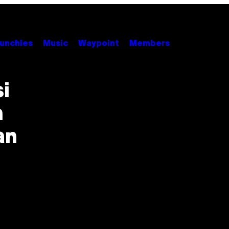
unchies
Music
Waypoint
Members
i
n
an