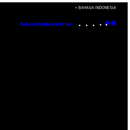
+ BAHASA INDONESIA
Instagram
TikTok
YouTube
Google
Goog
Subscribe
Newsletter
Discove
Top
Posts