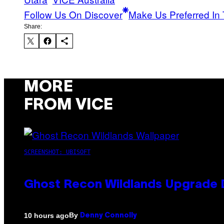
Follow Us On Discover
Make Us Preferred In 
Share:
MORE
FROM VICE
SCREENSHOT: UBISOFT
Ghost Recon Wildlands Upgrade 
By
10 hours ago
Denny Connolly