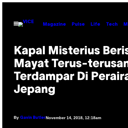
Skip
to
content
Open
Magazine
Pulse
Life
Tech
M
Menu
Kapal Misterius Beris
Mayat Terus-terusa
Terdampar Di Perair
Jepang
By
November 14, 2018, 12:18am
Gavin Butler