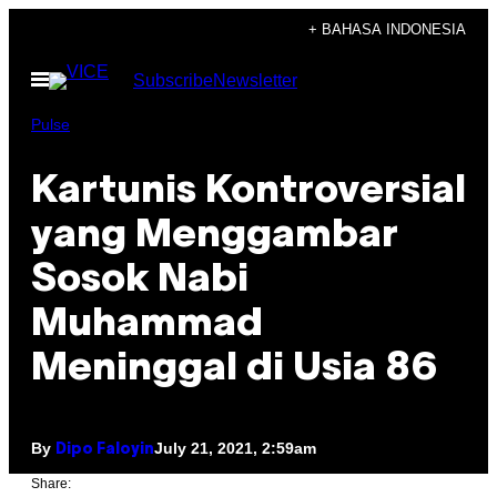
Skip
+ BAHASA INDONESIA
to
Open
Subscribe
Newsletter
content
Menu
Pulse
Kartunis Kontroversial
yang Menggambar
Sosok Nabi
Muhammad
Meninggal di Usia 86
By
July 21, 2021, 2:59am
Dipo Faloyin
Share: