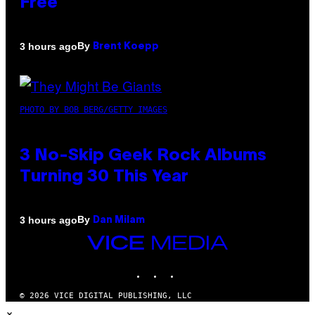
Free
By
3 hours ago
Brent Koepp
PHOTO BY BOB BERG/GETTY IMAGES
3 No-Skip Geek Rock Albums
Turning 30 This Year
By
3 hours ago
Dan Milam
VICE
MEDIA
INSTAGRAM
TIKTOK
YOUTUBE
© 2026 VICE DIGITAL PUBLISHING, LLC
×