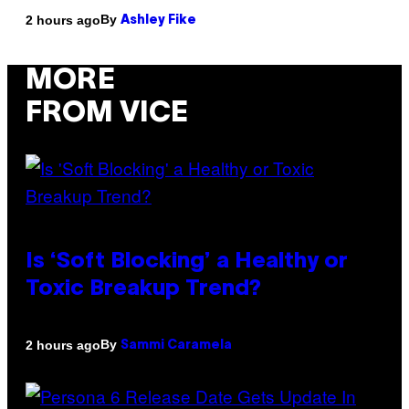
By
2 hours ago
Ashley Fike
MORE
FROM VICE
Is ‘Soft Blocking’ a Healthy or
Toxic Breakup Trend?
By
2 hours ago
Sammi Caramela