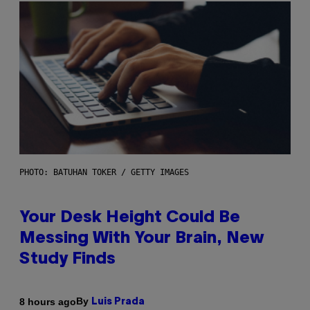
PHOTO: BATUHAN TOKER / GETTY IMAGES
Your Desk Height Could Be
Messing With Your Brain, New
Study Finds
By
8 hours ago
Luis Prada