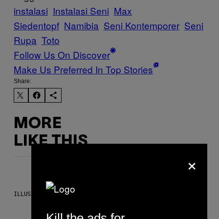
instalasi
Instalasi Seni
Max
Siedentopf
Namibia
Seni Kontemporer
Seni
Rupa
Toto
Follow Us On Discover
Make Us Preferred In Top Stories
Share:
MORE
LIKE THIS
×
ILLUSTRATION BY REESA
Kill the ads for