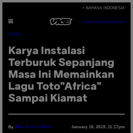
Skip
+ BAHASA INDONESIA
to
Open
content
SUBSCRIBE
NEWSLETTER
Menu
Música
Karya Instalasi
Terburuk Sepanjang
Masa Ini Memainkan
Lagu Toto”Africa”
Sampai Kiamat
By
January 18, 2019, 11:17pm
Alex Robert Ross