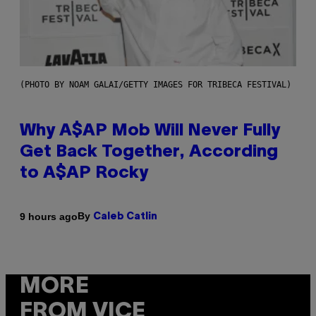
(PHOTO BY NOAM GALAI/GETTY IMAGES FOR TRIBECA FESTIVAL)
Why A$AP Mob Will Never Fully
Get Back Together, According
to A$AP Rocky
By
9 hours ago
Caleb Catlin
MORE
FROM VICE