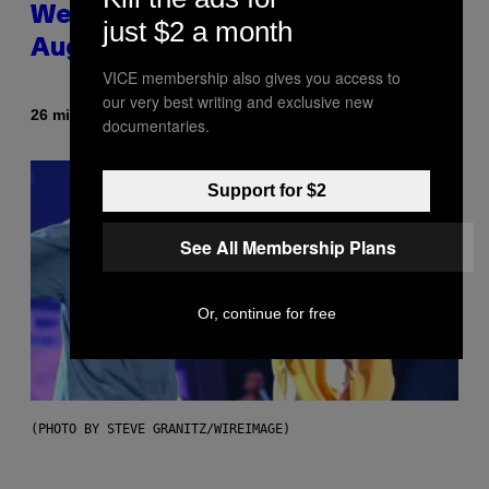
Weekly Horoscope: August 9-
just $2 a month
August 15
VICE membership also gives you access to
our very best writing and exclusive new
By
26 minutes ago
Ashley Fike
documentaries.
Support for $2
See All Membership Plans
Or, continue for free
(PHOTO BY STEVE GRANITZ/WIREIMAGE)