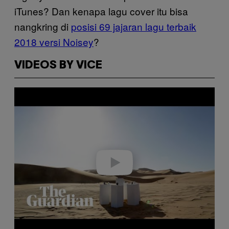
iTunes? Dan kenapa lagu cover itu bisa
nangkring di
posisi 69 jajaran lagu terbaik
2018 versi Noisey
?
VIDEOS BY VICE
P
l
a
y
v
i
d
e
o